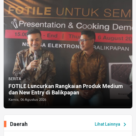
BERITA
FOTILE Luncurkan Rangkaian Produk Medium
dan New Entry di Balikpapan
Kamis, 06 Agustus 2026
Daerah
chevron_right
Lihat Lainnya