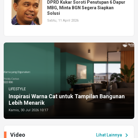
DPRD Kukar Soroti Penutupan 6 Dapur
MBG, Minta BGN Segera Siapkan
Solusi
Sabtu, 11 April 2026
LIFESTYLE
Inspirasi Warna Cat untuk Tampilan Bangunan
Lebih Menarik
Kamis, 30 Jul 2026 10:17
Video
chevron_right
Lihat Lainnya