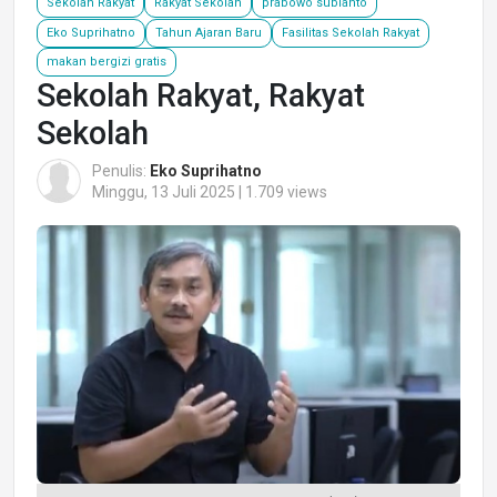
Sekolah Rakyat
Rakyat Sekolah
prabowo subianto
Eko Suprihatno
Tahun Ajaran Baru
Fasilitas Sekolah Rakyat
makan bergizi gratis
Sekolah Rakyat, Rakyat
Sekolah
Penulis:
Eko Suprihatno
Minggu, 13 Juli 2025 | 1.709 views