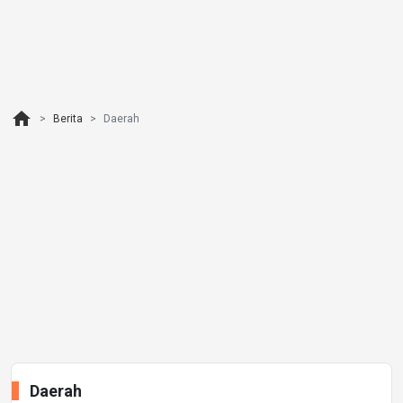
home
Berita
Daerah
Daerah