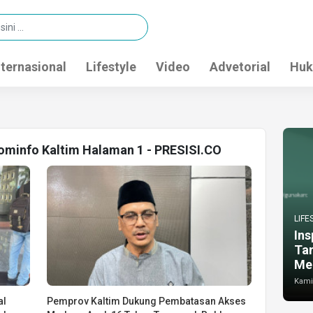
nternasional
Lifestyle
Video
Advetorial
Huk
kominfo Kaltim Halaman 1 - PRESISI.CO
LIFE
Ins
Ta
Me
Kamis
al
Pemprov Kaltim Dukung Pembatasan Akses