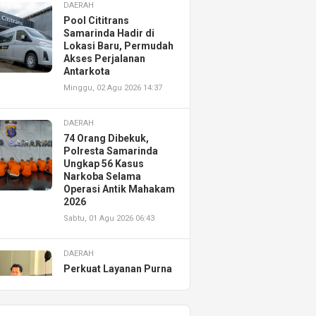
DAERAH
Pool Cititrans
Samarinda Hadir di
Lokasi Baru, Permudah
Akses Perjalanan
Antarkota
Minggu, 02 Agu 2026 14:37
DAERAH
74 Orang Dibekuk,
Polresta Samarinda
Ungkap 56 Kasus
Narkoba Selama
Operasi Antik Mahakam
2026
Sabtu, 01 Agu 2026 06:43
DAERAH
Perkuat Layanan Purna
Jual, Astra Motor
Kalimantan Timur 2
Resmikan AHASS