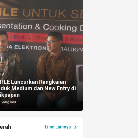
TA
TILE Luncurkan Rangkaian
oduk Medium dan New Entry di
ikpapan
i yang lalu
erah
chevron_right
Lihat Lainnya