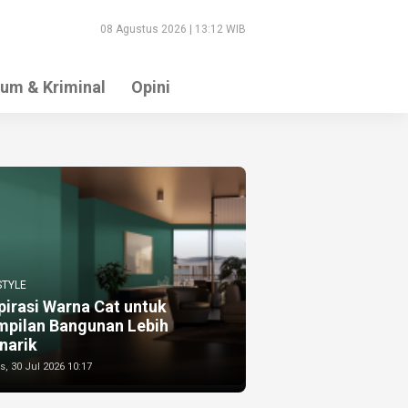
08 Agustus 2026 | 13:12 WIB
um & Kriminal
Opini
STYLE
pirasi Warna Cat untuk
mpilan Bangunan Lebih
narik
, 30 Jul 2026 10:17