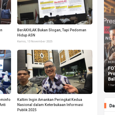
an
BerAKHLAK Bukan Slogan, Tapi Pedoman
Hidup ASN
Kamis, 13 November 2025
BERI
FO
Pr
Bal
1 har
ominfo
Kaltim Ingin Amankan Peringkat Kedua
Anti
Nasional dalam Keterbukaan Informasi
Da
Publik 2025