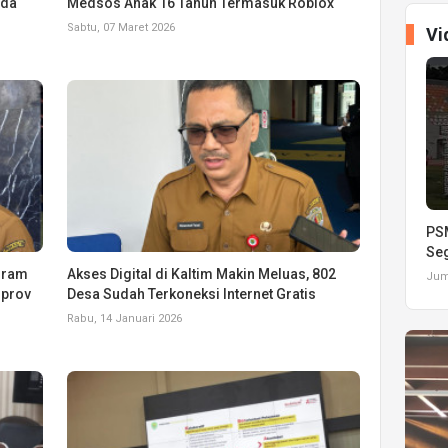
rda
Medsos Anak 16 Tahun Termasuk Roblox
Sabtu, 07 Maret 2026
Vi
PSM
Seg
ogram
Akses Digital di Kaltim Makin Meluas, 802
Juma
mprov
Desa Sudah Terkoneksi Internet Gratis
Rabu, 14 Januari 2026