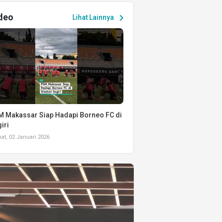
deo
chevron_right
Lihat Lainnya
 Makassar Siap Hadapi Borneo FC di
iri
t, 02 Januari 2026