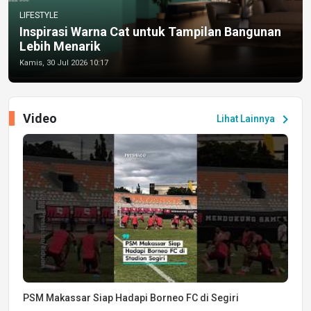
LIFESTYLE
Inspirasi Warna Cat untuk Tampilan Bangunan
Lebih Menarik
Kamis, 30 Jul 2026 10:17
Video
chevron_right
Lihat Lainnya
PSM Makassar Siap Hadapi Borneo FC di Segiri