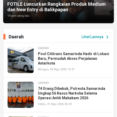
FOTILE Luncurkan Rangkaian Produk Medium
dan New Entry di Balikpapan
19 jam yang lalu
Daerah
chevron_right
Lihat Lainnya
DAERAH
Pool Cititrans Samarinda Hadir di Lokasi
Baru, Permudah Akses Perjalanan
Antarkota
Minggu, 02 Agu 2026 14:37
DAERAH
74 Orang Dibekuk, Polresta Samarinda
Ungkap 56 Kasus Narkoba Selama
Operasi Antik Mahakam 2026
Sabtu, 01 Agu 2026 06:43