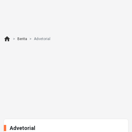
home
Berita
Advetorial
Advetorial