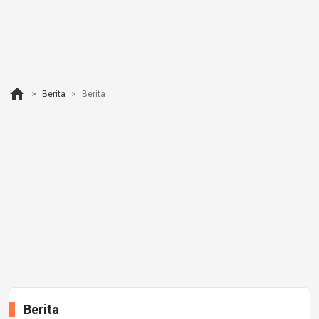
home
Berita
Berita
Berita