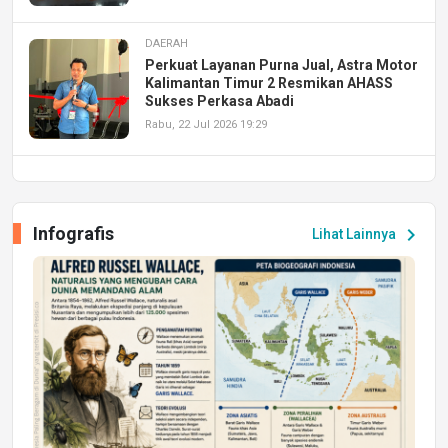
DAERAH
Perkuat Layanan Purna Jual, Astra Motor
Kalimantan Timur 2 Resmikan AHASS
Sukses Perkasa Abadi
Rabu, 22 Jul 2026 19:29
DAERAH
UPA PERKASA Universitas Mulawarman
Laksanakan Job Fair Batch II, Hadirkan
Infografis
chevron_right
Lihat Lainnya
Peluang Kerja dan Magang
Jumat, 17 Jul 2026 22:30
DAERAH
Astra Motor Kalimantan Timur 2 Dukung
Mahasiswa Samarinda dalam Astra
Honda SDGs Future Leaders 2026
Jumat, 10 Jul 2026 19:01