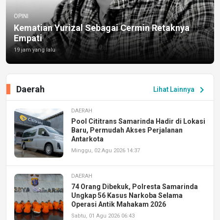
OPINI
Kematian Yurizal Sebagai Cermin Retaknya
Empati
19 jam yang lalu
Daerah
chevron_right
Lihat Lainnya
DAERAH
Pool Cititrans Samarinda Hadir di Lokasi
Baru, Permudah Akses Perjalanan
Antarkota
Minggu, 02 Agu 2026 14:37
DAERAH
74 Orang Dibekuk, Polresta Samarinda
Ungkap 56 Kasus Narkoba Selama
Operasi Antik Mahakam 2026
Sabtu, 01 Agu 2026 06:43