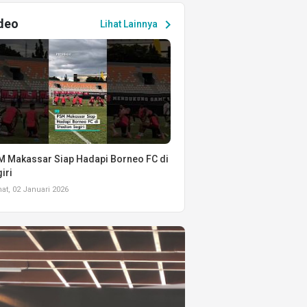
deo
chevron_right
Lihat Lainnya
 Makassar Siap Hadapi Borneo FC di
iri
t, 02 Januari 2026