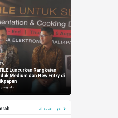
TA
TILE Luncurkan Rangkaian
oduk Medium dan New Entry di
ikpapan
i yang lalu
erah
chevron_right
Lihat Lainnya