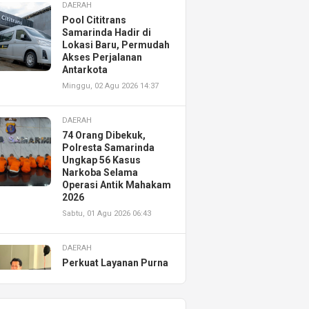
DAERAH
Pool Cititrans
Samarinda Hadir di
Lokasi Baru, Permudah
Akses Perjalanan
Antarkota
Minggu, 02 Agu 2026 14:37
DAERAH
74 Orang Dibekuk,
Polresta Samarinda
Ungkap 56 Kasus
Narkoba Selama
Operasi Antik Mahakam
2026
Sabtu, 01 Agu 2026 06:43
DAERAH
Perkuat Layanan Purna
Jual, Astra Motor
Kalimantan Timur 2
Resmikan AHASS