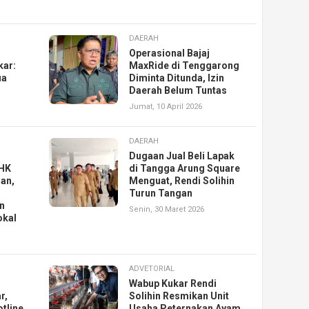
DAERAH
Operasional Bajaj
kar:
MaxRide di Tenggarong
ua
Diminta Ditunda, Izin
Daerah Belum Tuntas
Jumat, 10 April 2026
DAERAH
Dugaan Jual Beli Lapak
PHK
di Tangga Arung Square
an,
Menguat, Rendi Solihin
Turun Tangan
an
Senin, 30 Maret 2026
okal
ADVETORIAL
Wabup Kukar Rendi
r,
Solihin Resmikan Unit
otline
Usaha Peternakan Ayam