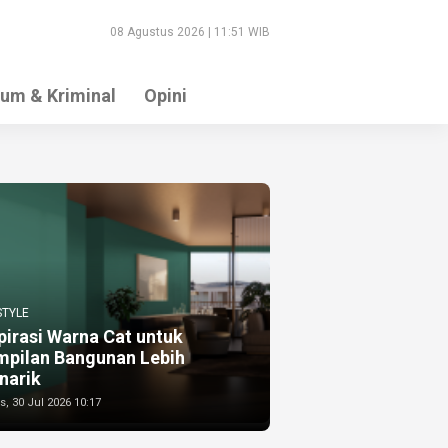
08 Agustus 2026 | 11:51 WIB
um & Kriminal
Opini
STYLE
pirasi Warna Cat untuk
mpilan Bangunan Lebih
narik
, 30 Jul 2026 10:17