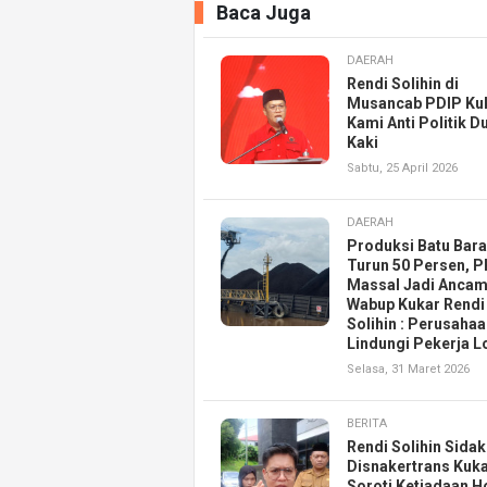
Baca Juga
DAERAH
Rendi Solihin di
Musancab PDIP Ku
Kami Anti Politik D
Kaki
Sabtu, 25 April 2026
DAERAH
Produksi Batu Bara
Turun 50 Persen, 
Massal Jadi Ancam
Wabup Kukar Rendi
Solihin : Perusaha
Lindungi Pekerja L
Selasa, 31 Maret 2026
BERITA
Rendi Solihin Sidak
Disnakertrans Kuka
Soroti Ketiadaan H