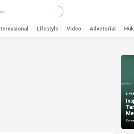
nternasional
Lifestyle
Video
Advetorial
Huk
LIFE
Ins
Ta
Me
Kamis