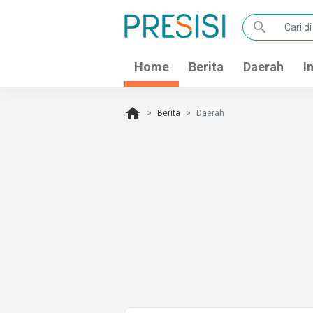
search
Home
Berita
Daerah
I
home
Berita
Daerah