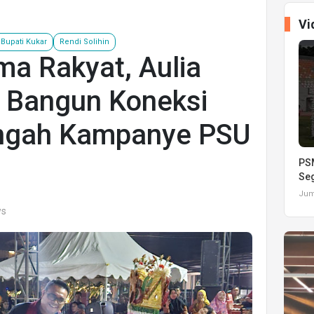
Vi
 Bupati Kukar
Rendi Solihin
a Rakyat, Aulia
 Bangun Koneksi
Tengah Kampanye PSU
PSM
Seg
Juma
ws