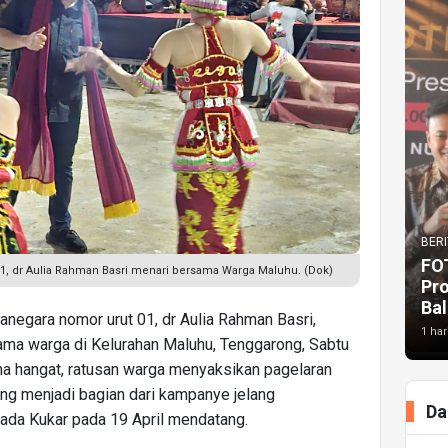
BERI
FO
 01, dr Aulia Rahman Basri menari bersama Warga Maluhu. (Dok)
Pr
Bal
tanegara nomor urut 01, dr Aulia Rahman Basri,
1 har
ama warga di Kelurahan Maluhu, Tenggarong, Sabtu
na hangat, ratusan warga menyaksikan pagelaran
ang menjadi bagian dari kampanye jelang
Da
ada Kukar pada 19 April mendatang.