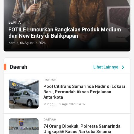
BERITA
FOTILE Luncurkan Rangkaian Produk Medium
dan New Entry di Balikpapan
Kamis, 06 Agustus 2026
Daerah
chevron_right
Lihat Lainnya
DAERAH
Pool Cititrans Samarinda Hadir di Lokasi
Baru, Permudah Akses Perjalanan
Antarkota
Minggu, 02 Agu 2026 14:37
DAERAH
74 Orang Dibekuk, Polresta Samarinda
Ungkap 56 Kasus Narkoba Selama