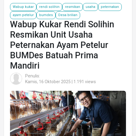
Wabup kukar
rendi solihin
resmikan
usaha
peternakan
ayam petelur
bumdes
Desa brilian
Wabup Kukar Rendi Solihin
Resmikan Unit Usaha
Peternakan Ayam Petelur
BUMDes Batuah Prima
Mandiri
Penulis:
Kamis, 16 Oktober 2025 | 1.191 views