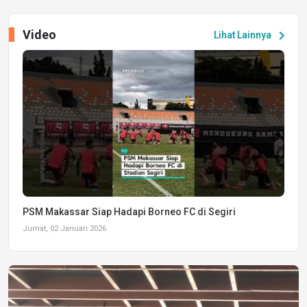
Video
chevron_right
Lihat Lainnya
PSM Makassar Siap Hadapi Borneo FC di Segiri
Jumat, 02 Januari 2026