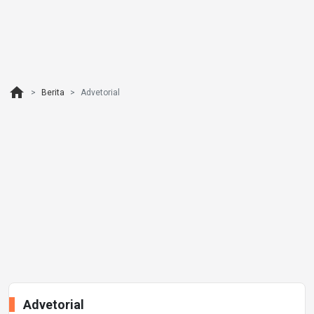
home
Berita
Advetorial
Advetorial