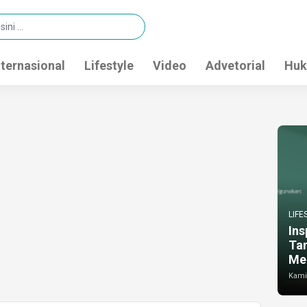
nternasional
Lifestyle
Video
Advetorial
Huk
LIFE
Ins
Ta
Me
Kamis