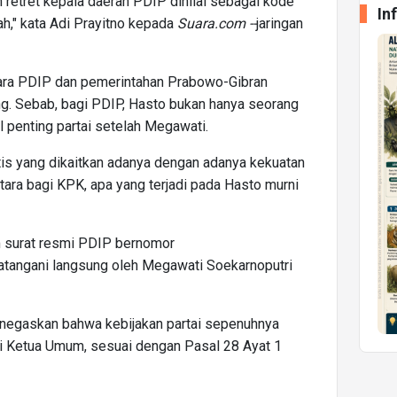
 retret kepala daerah PDIP dinilai sebagai kode
In
," kata Adi Prayitno kepada
Suara.com --
jaringan
ara PDIP dan pemerintahan Prabowo-Gibran
. Sebab, bagi PDIP, Hasto bukan hanya seorang
l penting partai setelah Megawati.
itis yang dikaitkan adanya dengan adanya kekuatan
ara bagi KPK, apa yang terjadi pada Hasto murni
am surat resmi PDIP bernomor
tangani langsung oleh Megawati Soekarnoputri
negaskan bahwa kebijakan partai sepenuhnya
i Ketua Umum, sesuai dengan Pasal 28 Ayat 1