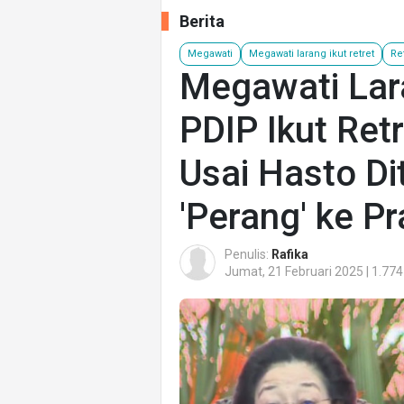
Berita
Megawati
Megawati larang ikut retret
Re
Megawati Lar
PDIP Ikut Ret
Usai Hasto Di
'Perang' ke P
Penulis:
Rafika
Jumat, 21 Februari 2025 | 1.774