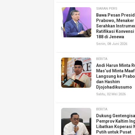
SIARAN PERS
Bawa Pesan Presid
Prabowo, Menaker
Serahkan Instrume
Ratifikasi Konvensi
188 di Jenewa
Senin, 08 Juni 2026
BERITA
Andi Harun Minta R
Mas’ud Minta Maaf
Langsung ke Prab
dan Hashim
Djojohadikusumo
Sabtu, 02 Mei 2026
BERITA
Dukung Gentengisa
Pemprov Kaltim Ing
Libatkan Koperasi
Putih untuk Pusat