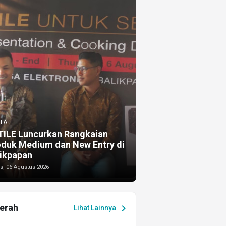
TA
TILE Luncurkan Rangkaian
oduk Medium dan New Entry di
ikpapan
s, 06 Agustus 2026
erah
chevron_right
Lihat Lainnya