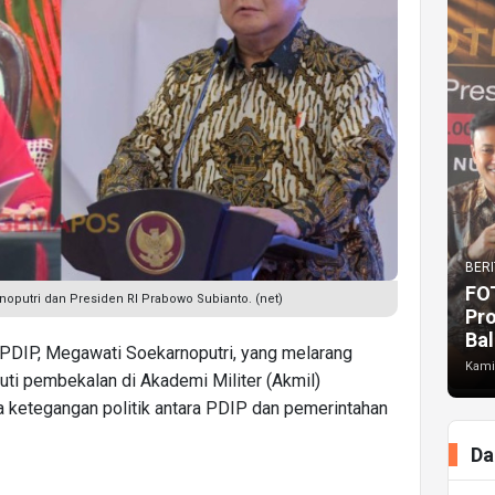
BERI
FO
putri dan Presiden RI Prabowo Subianto. (net)
Pr
Bal
PDIP, Megawati Soekarnoputri, yang melarang
Kami
uti pembekalan di Akademi Militer (Akmil)
ketegangan politik antara PDIP dan pemerintahan
Da