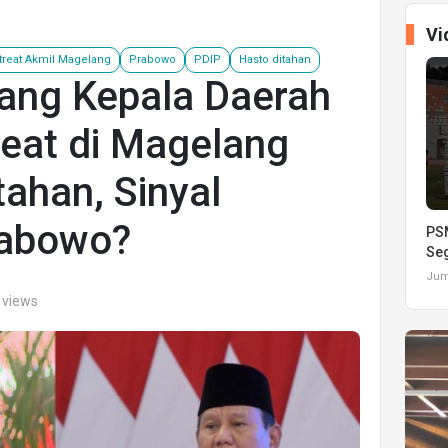
Vi
treat Akmil Magelang
Prabowo
PDIP
Hasto ditahan
ang Kepala Daerah
reat di Magelang
tahan, Sinyal
rabowo?
PSM
Seg
Juma
 views