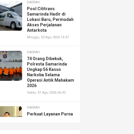
DAERAH
Pool Cititrans
Samarinda Hadir di
Lokasi Baru, Permudah
Akses Perjalanan
Antarkota
Minggu, 02 Agu 2026 14:37
DAERAH
74 Orang Dibekuk,
Polresta Samarinda
Ungkap 56 Kasus
Narkoba Selama
Operasi Antik Mahakam
2026
Sabtu, 01 Agu 2026 06:43
DAERAH
Perkuat Layanan Purna
Jual, Astra Motor
Kalimantan Timur 2
Resmikan AHASS