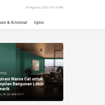
09 Agustus 2026 | 00:16 WIB
um & Kriminal
Opini
STYLE
pirasi Warna Cat untuk
mpilan Bangunan Lebih
narik
, 30 Jul 2026 10:17