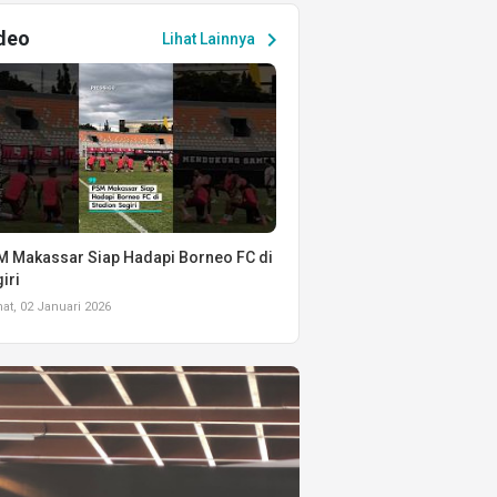
deo
chevron_right
Lihat Lainnya
 Makassar Siap Hadapi Borneo FC di
iri
t, 02 Januari 2026