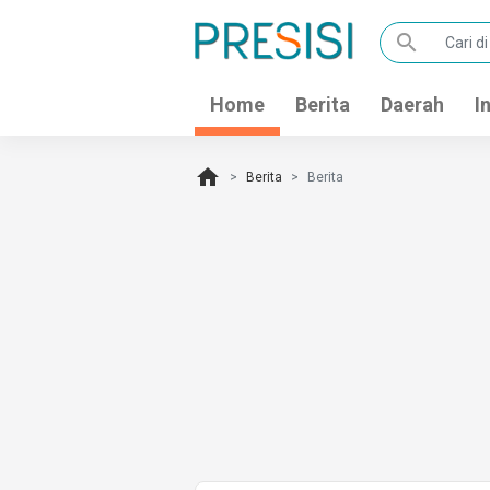
search
Home
Berita
Daerah
I
home
Berita
Berita