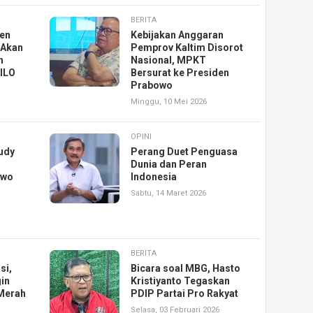
BERITA
en
Kebijakan Anggaran
 Akan
Pemprov Kaltim Disorot
n
Nasional, MPKT
 ILO
Bersurat ke Presiden
Prabowo
Minggu, 10 Mei 2026
OPINI
udy
Perang Duet Penguasa
Dunia dan Peran
owo
Indonesia
Sabtu, 14 Maret 2026
BERITA
si,
Bicara soal MBG, Hasto
in
Kristiyanto Tegaskan
 Merah
PDIP Partai Pro Rakyat
Selasa, 03 Februari 2026