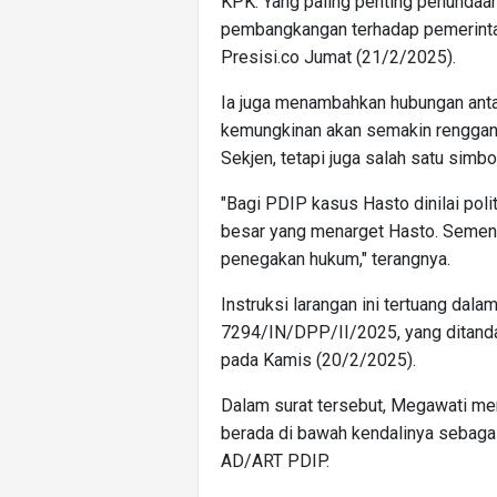
KPK. Yang paling penting penundaan
pembangkangan terhadap pemerintah
Presisi.co Jumat (21/2/2025).
Ia juga menambahkan hubungan ant
kemungkinan akan semakin renggang
Sekjen, tetapi juga salah satu simbo
"Bagi PDIP kasus Hasto dinilai pol
besar yang menarget Hasto. Sement
penegakan hukum," terangnya.
Instruksi larangan ini tertuang dal
7294/IN/DPP/II/2025, yang ditanda
pada Kamis (20/2/2025).
Dalam surat tersebut, Megawati me
berada di bawah kendalinya sebaga
AD/ART PDIP.