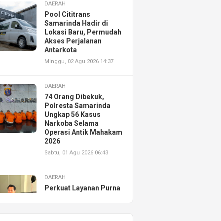
DAERAH
Pool Cititrans
Samarinda Hadir di
Lokasi Baru, Permudah
Akses Perjalanan
Antarkota
Minggu, 02 Agu 2026 14:37
DAERAH
74 Orang Dibekuk,
Polresta Samarinda
Ungkap 56 Kasus
Narkoba Selama
Operasi Antik Mahakam
2026
Sabtu, 01 Agu 2026 06:43
DAERAH
Perkuat Layanan Purna
Jual, Astra Motor
Kalimantan Timur 2
Resmikan AHASS