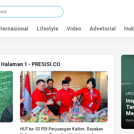
nternasional
Lifestyle
Video
Advetorial
Huk
P Halaman 1 - PRESISI.CO
LIFE
Ins
Ta
Me
Kamis
HUT ke-53 PDI Perjuangan Kaltim: Rayakan