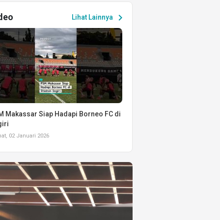
deo
chevron_right
Lihat Lainnya
 Makassar Siap Hadapi Borneo FC di
iri
t, 02 Januari 2026