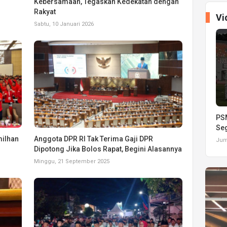
Kebersamaan, Tegaskan Kedekatan dengan
Rakyat
Vi
Sabtu, 10 Januari 2026
PSM
Seg
milhan
Anggota DPR RI Tak Terima Gaji DPR
Juma
Dipotong Jika Bolos Rapat, Begini Alasannya
Minggu, 21 September 2025