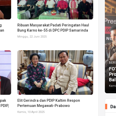
g
Ribuan Masyarakat Padati Peringatan Haul
ran
Bung Karno ke-55 di DPC PDIP Samarinda
Minggu, 22 Juni 2025
BERI
FO
Pr
Bal
Kami
pak
Elit Gerindra dan PDIP Kaltim Respon
PDIP,
Pertemuan Megawati-Prabowo
Da
Kamis, 10 April 2025