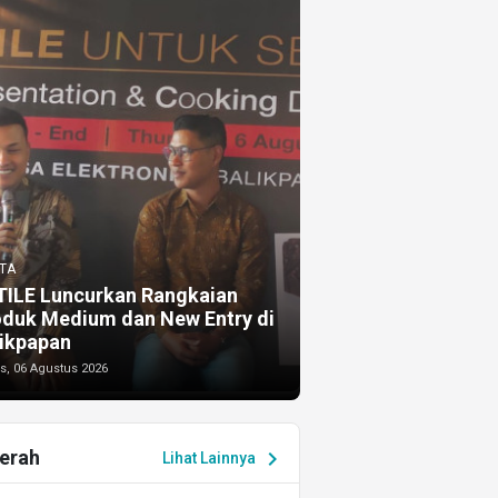
TA
TILE Luncurkan Rangkaian
oduk Medium dan New Entry di
ikpapan
s, 06 Agustus 2026
erah
chevron_right
Lihat Lainnya