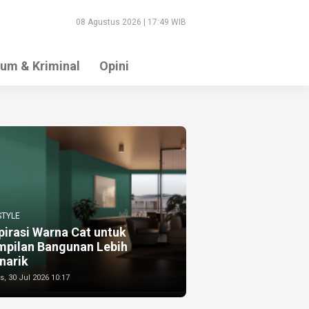
08 Agustus 2026 | 17:49 WIB
um & Kriminal
Opini
STYLE
pirasi Warna Cat untuk
mpilan Bangunan Lebih
narik
, 30 Jul 2026 10:17