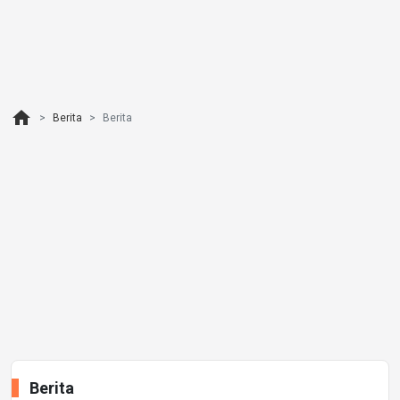
home
Berita
Berita
Berita