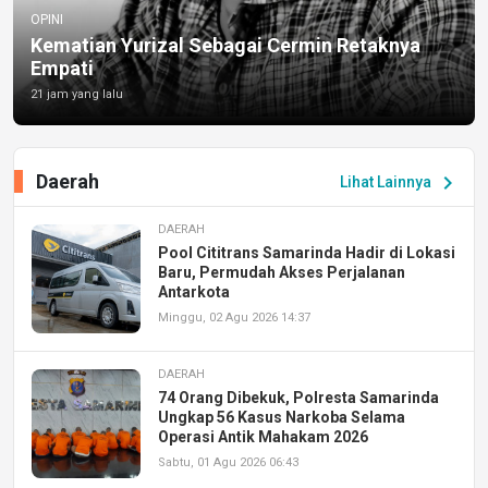
OPINI
Kematian Yurizal Sebagai Cermin Retaknya
Empati
21 jam yang lalu
Daerah
chevron_right
Lihat Lainnya
DAERAH
Pool Cititrans Samarinda Hadir di Lokasi
Baru, Permudah Akses Perjalanan
Antarkota
Minggu, 02 Agu 2026 14:37
DAERAH
74 Orang Dibekuk, Polresta Samarinda
Ungkap 56 Kasus Narkoba Selama
Operasi Antik Mahakam 2026
Sabtu, 01 Agu 2026 06:43