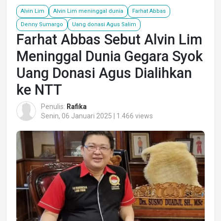
Alvin Lim
Alvin Lim meninggal dunia
Farhat Abbas
Denny Sumargo
Uang donasi Agus Salim
Farhat Abbas Sebut Alvin Lim
Meninggal Dunia Gegara Syok
Uang Donasi Agus Dialihkan
ke NTT
Penulis:
Rafika
Senin, 06 Januari 2025 | 1.466 views