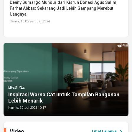
Denny Sumargo Mundur dari Kisruh Donasi Agus Salim,
Farhat Abbas: Sekarang Jadi Lebih Gampang Merebut
Uangnya
Senin, 16 Desember 2024
LIFESTYLE
Inspirasi Warna Cat untuk Tampilan Bangunan
Lebih Menarik
Kamis, 30 Jul 2026 10:17
Video
chevron_right
Lihat Lainnya