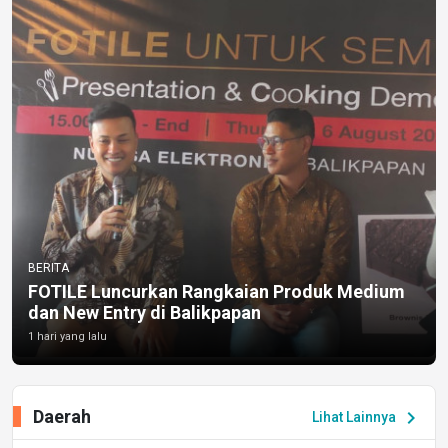
BERITA
FOTILE Luncurkan Rangkaian Produk Medium
dan New Entry di Balikpapan
1 hari yang lalu
Daerah
chevron_right
Lihat Lainnya