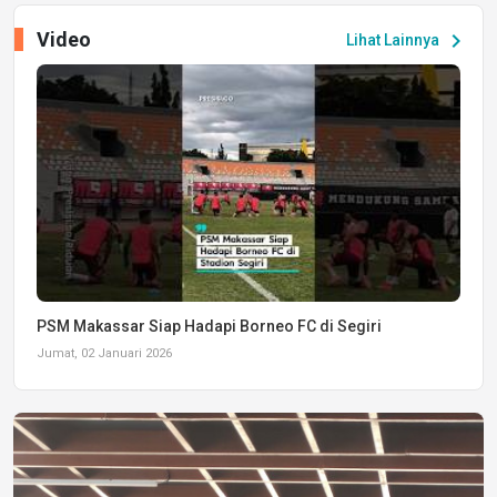
Video
chevron_right
Lihat Lainnya
PSM Makassar Siap Hadapi Borneo FC di Segiri
Jumat, 02 Januari 2026