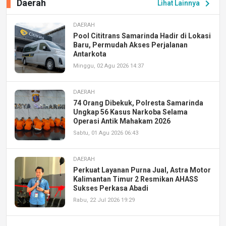
Daerah
chevron_right
Lihat Lainnya
DAERAH
Pool Cititrans Samarinda Hadir di Lokasi
Baru, Permudah Akses Perjalanan
Antarkota
Minggu, 02 Agu 2026 14:37
DAERAH
74 Orang Dibekuk, Polresta Samarinda
Ungkap 56 Kasus Narkoba Selama
Operasi Antik Mahakam 2026
Sabtu, 01 Agu 2026 06:43
DAERAH
Perkuat Layanan Purna Jual, Astra Motor
Kalimantan Timur 2 Resmikan AHASS
Sukses Perkasa Abadi
Rabu, 22 Jul 2026 19:29