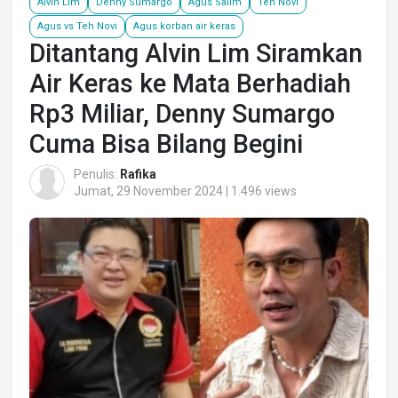
Alvin Lim
Denny Sumargo
Agus Salim
Teh Novi
Agus vs Teh Novi
Agus korban air keras
Ditantang Alvin Lim Siramkan
Air Keras ke Mata Berhadiah
Rp3 Miliar, Denny Sumargo
Cuma Bisa Bilang Begini
Penulis:
Rafika
Jumat, 29 November 2024 | 1.496 views