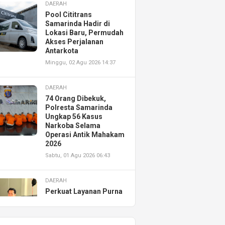
DAERAH
Pool Cititrans
Samarinda Hadir di
Lokasi Baru, Permudah
Akses Perjalanan
Antarkota
Minggu, 02 Agu 2026 14:37
DAERAH
74 Orang Dibekuk,
Polresta Samarinda
Ungkap 56 Kasus
Narkoba Selama
Operasi Antik Mahakam
2026
Sabtu, 01 Agu 2026 06:43
DAERAH
Perkuat Layanan Purna
Jual, Astra Motor
Kalimantan Timur 2
Resmikan AHASS