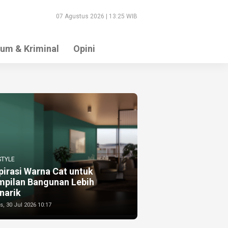
07 Agustus 2026 | 13:25 WIB
um & Kriminal
Opini
STYLE
pirasi Warna Cat untuk
mpilan Bangunan Lebih
narik
, 30 Jul 2026 10:17