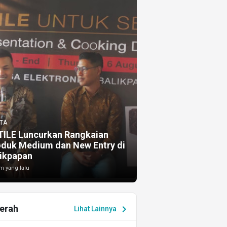
TA
TILE Luncurkan Rangkaian
oduk Medium dan New Entry di
ikpapan
m yang lalu
erah
chevron_right
Lihat Lainnya