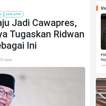
Vi
ar
partai golkar
ju Jadi Cawapres,
ya Tugaskan Ridwan
bagai Ini
PSM
Seg
72 views
Juma