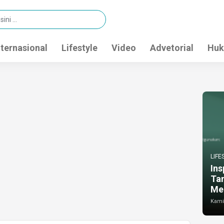
nternasional
Lifestyle
Video
Advetorial
Huk
LIFE
Ins
Ta
Me
Kamis