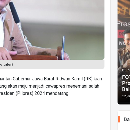
v Jabar)
BERI
FO
mantan Gubernur Jawa Barat Ridwan Kamil (RK) kian
Pr
yang akan maju menjadi cawapres menemani salah
Bal
presiden (Pilpres) 2024 mendatang.
22 ja
Da