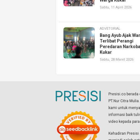
Warga Kukar
Sabtu, 11 April 2026
ADVETORIAL
Bang Ayub Ajak Wa
Terlibat Perangi
Peredaran Narkoba
Kukar
Sabtu, 28 Maret 2026
Presisi.co berad
PT.Nur Citra Mulia
kami untuk menyaj
informasi baik tul
video kepada par
Kehadiran Presis