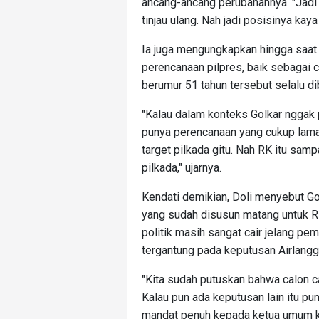
ancang-ancang perubahannya. "Jadi 
tinjau ulang. Nah jadi posisinya kaya 
Ia juga mengungkapkan hingga saat
perencanaan pilpres, baik sebagai 
berumur 51 tahun tersebut selalu d
"Kalau dalam konteks Golkar nggak 
punya perencanaan yang cukup lama di
target pilkada gitu. Nah RK itu sam
pilkada," ujarnya.
Kendati demikian, Doli menyebut Go
yang sudah disusun matang untuk RK
politik masih sangat cair jelang p
tergantung pada keputusan Airlangg
"Kita sudah putuskan bahwa calon c
Kalau pun ada keputusan lain itu p
mandat penuh kepada ketua umum ka