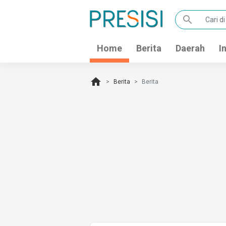
search
Home
Berita
Daerah
I
home
Berita
Berita