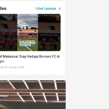
deo
chevron_right
Lihat Lainnya
 Makassar Siap Hadapi Borneo FC di
iri
t, 02 Januari 2026