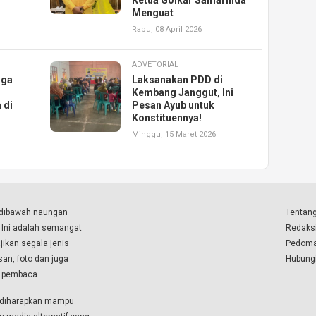
Ketua Golkar Samarinda
Menguat
Rabu, 08 April 2026
ADVETORIAL
rga
Laksanakan PDD di
Kembang Janggut, Ini
 di
Pesan Ayub untuk
Konstituennya!
Minggu, 15 Maret 2026
a dibawah naungan
Tentang
. Ini adalah semangat
Redaks
ikan segala jenis
Pedoma
isan, foto dan juga
Hubung
a pembaca.
i diharapkan mampu