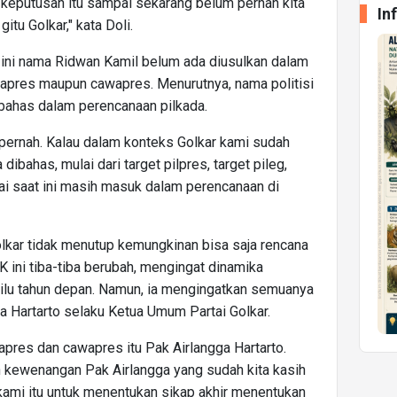
keputusan itu sampai sekarang belum pernah kita
In
gitu Golkar," kata Doli.
 ini nama Ridwan Kamil belum ada diusulkan dalam
capres maupun cawapres. Menurutnya, nama politisi
ibahas dalam perencanaan pilkada.
pernah. Kalau dalam konteks Golkar kami sudah
bahas, mulai dari target pilpres, target pileg,
pai saat ini masih masuk dalam perencanaan di
lkar tidak menutup kemungkinan bisa saja rencana
 ini tiba-tiba berubah, mengingat dinamika
emilu tahun depan. Namun, ia mengingatkan semuanya
a Hartarto selaku Ketua Umum Partai Golkar.
apres dan cawapres itu Pak Airlangga Hartarto.
un kewenangan Pak Airlangga yang sudah kita kasih
mi itu untuk menentukan sikap akhir menentukan