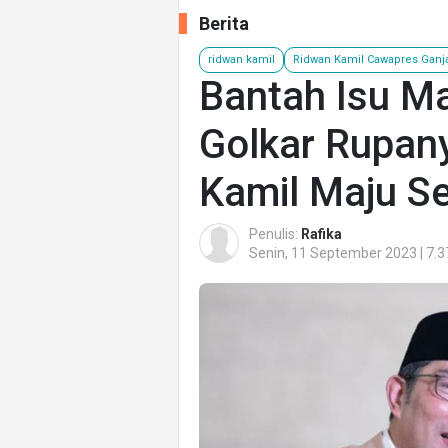
Berita
ridwan kamil
Ridwan Kamil Cawapres Ganj
Bantah Isu Ma
Golkar Rupan
Kamil Maju Se
Penulis:
Rafika
Senin, 11 September 2023 | 7.3