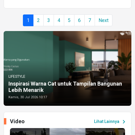
1
2
3
4
5
6
7
Next
LIFESTYLE
Inspirasi Warna Cat untuk Tampilan Bangunan
Lebih Menarik
Kamis, 30 Jul 2026 10:17
Video
chevron_right
Lihat Lainnya