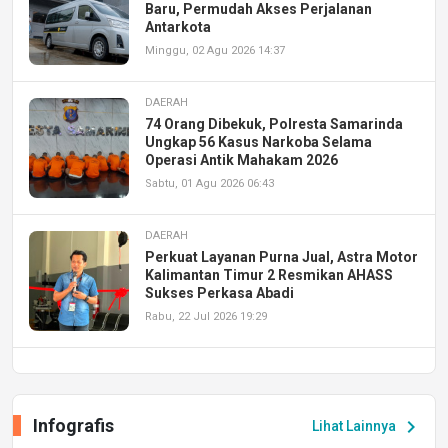
Baru, Permudah Akses Perjalanan
Antarkota
Minggu, 02 Agu 2026 14:37
DAERAH
74 Orang Dibekuk, Polresta Samarinda
Ungkap 56 Kasus Narkoba Selama
Operasi Antik Mahakam 2026
Sabtu, 01 Agu 2026 06:43
DAERAH
Perkuat Layanan Purna Jual, Astra Motor
Kalimantan Timur 2 Resmikan AHASS
Sukses Perkasa Abadi
Rabu, 22 Jul 2026 19:29
DAERAH
UPA PERKASA Universitas Mulawarman
Laksanakan Job Fair Batch II, Hadirkan
Infografis
chevron_right
Lihat Lainnya
Peluang Kerja dan Magang