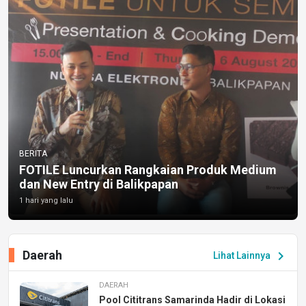
BERITA
FOTILE Luncurkan Rangkaian Produk Medium
dan New Entry di Balikpapan
1 hari yang lalu
Daerah
chevron_right
Lihat Lainnya
DAERAH
Pool Cititrans Samarinda Hadir di Lokasi