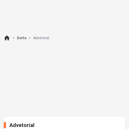
home
Berita
Advetorial
Advetorial