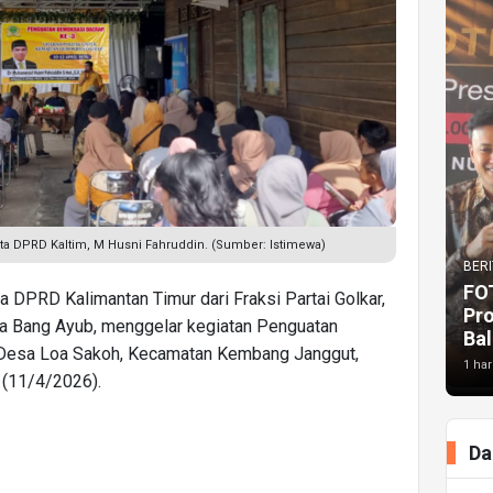
a DPRD Kaltim, M Husni Fahruddin. (Sumber: Istimewa)
BERI
FO
 DPRD Kalimantan Timur dari Fraksi Partai Golkar,
Pr
pa Bang Ayub, menggelar kegiatan Penguatan
Bal
 Desa Loa Sakoh, Kecamatan Kembang Janggut,
1 har
 (11/4/2026).
Da