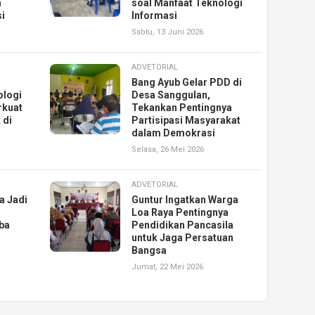
n
soal Manfaat Teknologi
i
Informasi
Sabtu, 13 Juni 2026
ADVETORIAL
Bang Ayub Gelar PDD di
ologi
Desa Sanggulan,
rkuat
Tekankan Pentingnya
 di
Partisipasi Masyarakat
dalam Demokrasi
Selasa, 26 Mei 2026
ADVETORIAL
a Jadi
Guntur Ingatkan Warga
Loa Raya Pentingnya
ba
Pendidikan Pancasila
untuk Jaga Persatuan
Bangsa
Jumat, 22 Mei 2026