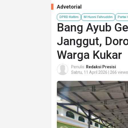
Advetorial
DPRD Kaltim
M Husni Fahruddin
Partai
Bang Ayub Ge
Janggut, Doron
Warga Kukar
Penulis:
Redaksi Presisi
Sabtu, 11 April 2026 | 266 views