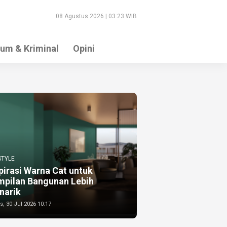
08 Agustus 2026 | 03:23 WIB
um & Kriminal
Opini
STYLE
pirasi Warna Cat untuk
mpilan Bangunan Lebih
narik
, 30 Jul 2026 10:17