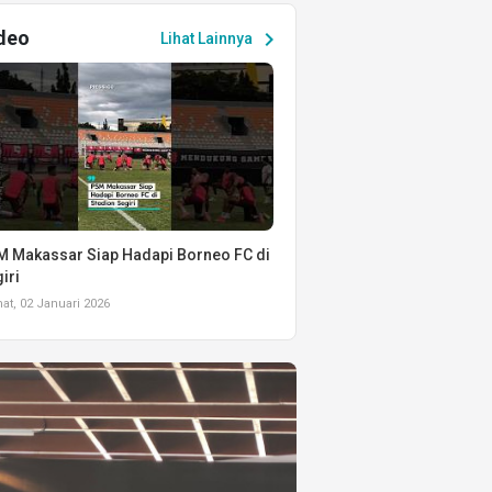
deo
chevron_right
Lihat Lainnya
 Makassar Siap Hadapi Borneo FC di
iri
t, 02 Januari 2026