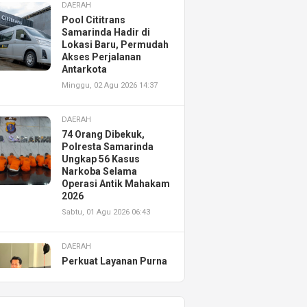
DAERAH
Pool Cititrans
Samarinda Hadir di
Lokasi Baru, Permudah
Akses Perjalanan
Antarkota
Minggu, 02 Agu 2026 14:37
DAERAH
74 Orang Dibekuk,
Polresta Samarinda
Ungkap 56 Kasus
Narkoba Selama
Operasi Antik Mahakam
2026
Sabtu, 01 Agu 2026 06:43
DAERAH
Perkuat Layanan Purna
Jual, Astra Motor
Kalimantan Timur 2
Resmikan AHASS