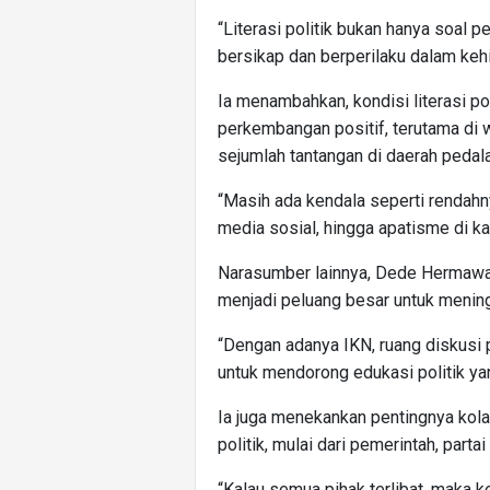
“Literasi politik bukan hanya soal 
bersikap dan berperilaku dalam kehi
Ia menambahkan, kondisi literasi po
perkembangan positif, terutama di
sejumlah tantangan di daerah pedal
“Masih ada kendala seperti rendahn
media sosial, hingga apatisme di k
Narasumber lainnya, Dede Hermaw
menjadi peluang besar untuk mening
“Dengan adanya IKN, ruang diskusi p
untuk mendorong edukasi politik yang
Ia juga menekankan pentingnya kolab
politik, mulai dari pemerintah, partai
“Kalau semua pihak terlibat, maka 