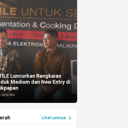
TA
TILE Luncurkan Rangkaian
oduk Medium dan New Entry di
ikpapan
i yang lalu
erah
chevron_right
Lihat Lainnya