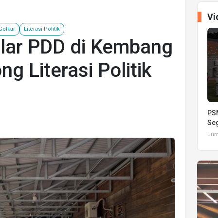
Vi
 Golkar
Literasi Politik
lar PDD di Kembang
g Literasi Politik
PSM
Seg
Juma