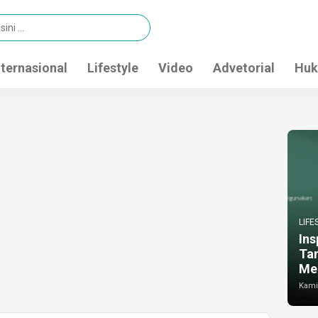
nternasional
Lifestyle
Video
Advetorial
Huk
LIFE
Ins
Ta
Me
Kamis