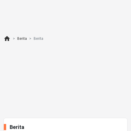
home
Berita
Berita
Berita