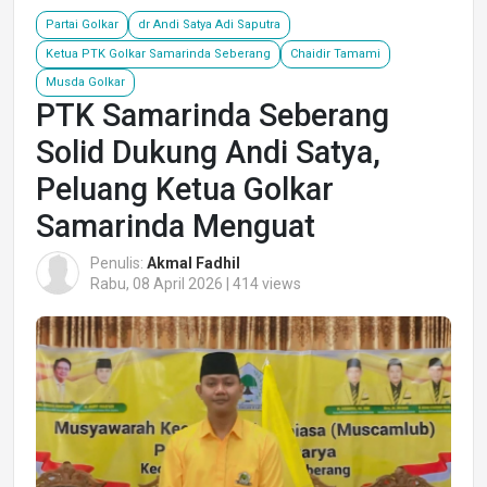
Partai Golkar
dr Andi Satya Adi Saputra
Ketua PTK Golkar Samarinda Seberang
Chaidir Tamami
Musda Golkar
PTK Samarinda Seberang
Solid Dukung Andi Satya,
Peluang Ketua Golkar
Samarinda Menguat
Penulis:
Akmal Fadhil
Rabu, 08 April 2026 | 414 views