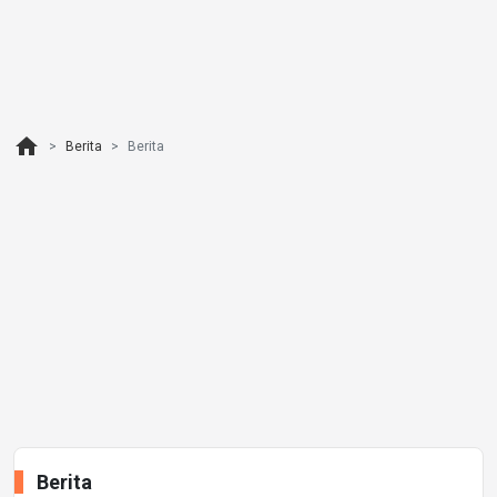
home
Berita
Berita
Berita