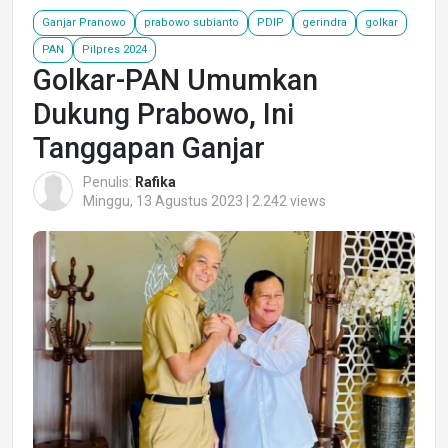
Ganjar Pranowo
prabowo subianto
PDIP
gerindra
golkar
PAN
Pilpres 2024
Golkar-PAN Umumkan
Dukung Prabowo, Ini
Tanggapan Ganjar
Penulis:
Rafika
Minggu, 13 Agustus 2023 | 2.242 views