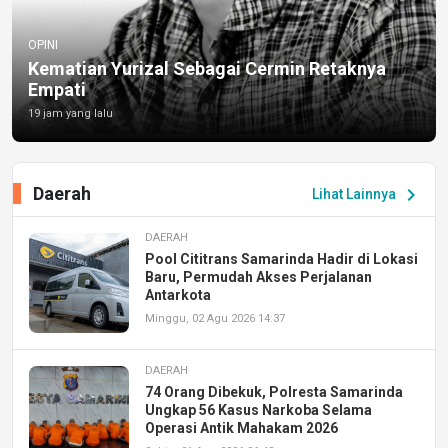
OPINI
Kematian Yurizal Sebagai Cermin Retaknya
Empati
19 jam yang lalu
Daerah
chevron_right
Lihat Lainnya
DAERAH
Pool Cititrans Samarinda Hadir di Lokasi
Baru, Permudah Akses Perjalanan
Antarkota
Minggu, 02 Agu 2026 14:37
DAERAH
74 Orang Dibekuk, Polresta Samarinda
Ungkap 56 Kasus Narkoba Selama
Operasi Antik Mahakam 2026