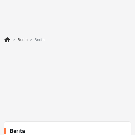
home
Berita
Berita
Berita