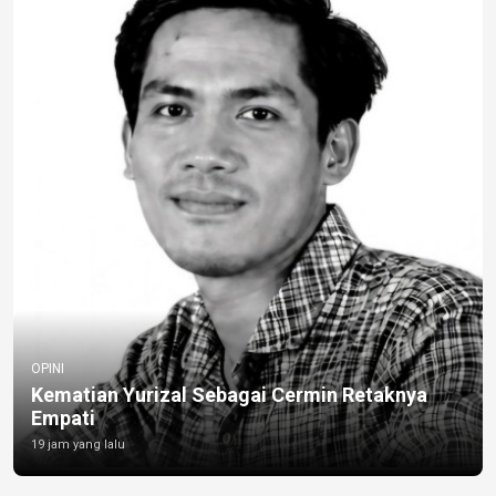
OPINI
Kematian Yurizal Sebagai Cermin Retaknya
Empati
19 jam yang lalu