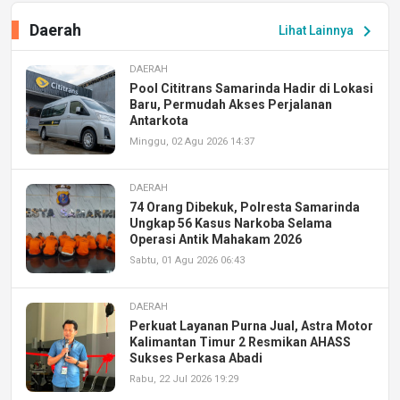
Daerah
chevron_right
Lihat Lainnya
DAERAH
Pool Cititrans Samarinda Hadir di Lokasi
Baru, Permudah Akses Perjalanan
Antarkota
Minggu, 02 Agu 2026 14:37
DAERAH
74 Orang Dibekuk, Polresta Samarinda
Ungkap 56 Kasus Narkoba Selama
Operasi Antik Mahakam 2026
Sabtu, 01 Agu 2026 06:43
DAERAH
Perkuat Layanan Purna Jual, Astra Motor
Kalimantan Timur 2 Resmikan AHASS
Sukses Perkasa Abadi
Rabu, 22 Jul 2026 19:29