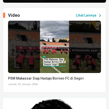
Video
chevron_right
Lihat Lainnya
PSM Makassar Siap Hadapi Borneo FC di Segiri
Jumat, 02 Januari 2026