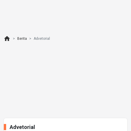
home
Berita
Advetorial
Advetorial