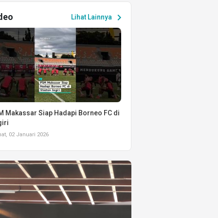
deo
chevron_right
Lihat Lainnya
 Makassar Siap Hadapi Borneo FC di
iri
t, 02 Januari 2026