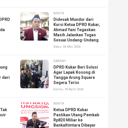
BERITA
 DPRD
Didesak Mundur dari
Kursi Ketua DPRD Kukar,
rda
Ahmad Yani Tegaskan
Masih Jalankan Tugas
Sesuai Undang-Undang
Rabu, 06 Mei 2026
DAERAH
pung
DPRD Kukar Beri Solusi
Agar Lapak Kosong di
 dari
Tangga Arung Square
Segera Terisi
Kamis, 30 April 2026
BERITA
 Tak
Ketua DPRD Kukar
sir
Pastikan Utang Pemkab
Rp820 Miliar ke
Bankaltimtara Dibayar