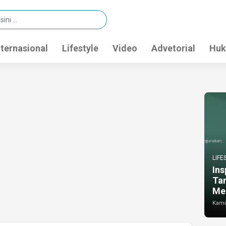
nternasional
Lifestyle
Video
Advetorial
Huk
LIFE
Ins
Ta
Me
Kamis