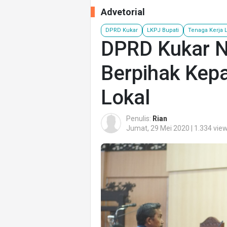
Advetorial
DPRD Kukar
LKPJ Bupati
Tenaga Kerja 
DPRD Kukar N
Berpihak Kep
Lokal
Penulis:
Rian
Jumat, 29 Mei 2020 | 1.334 vie