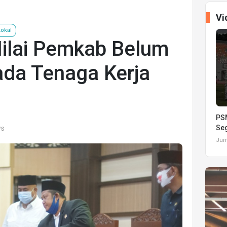
Vi
Lokal
ilai Pemkab Belum
ada Tenaga Kerja
PSM
Seg
ws
Juma