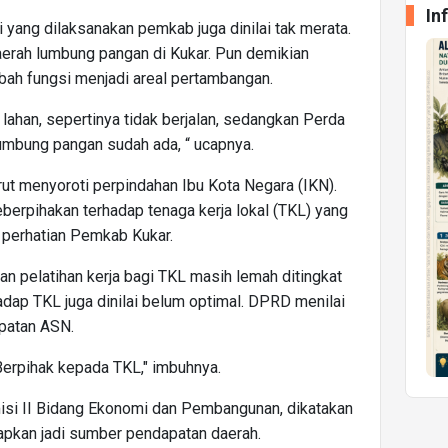
In
 yang dilaksanakan pemkab juga dinilai tak merata.
daerah lumbung pangan di Kukar. Pun demikian
bah fungsi menjadi areal pertambangan.
lahan, sepertinya tidak berjalan, sedangkan Perda
umbung pangan sudah ada, “ ucapnya.
rut menyoroti perpindahan Ibu Kota Negara (IKN).
berpihakan terhadap tenaga kerja lokal (TKL) yang
i perhatian Pemkab Kukar.
an pelatihan kerja bagi TKL masih lemah ditingkat
adap TKL juga dinilai belum optimal. DPRD menilai
patan ASN.
erpihak kepada TKL," imbuhnya.
misi II Bidang Ekonomi dan Pembangunan, dikatakan
apkan jadi sumber pendapatan daerah.