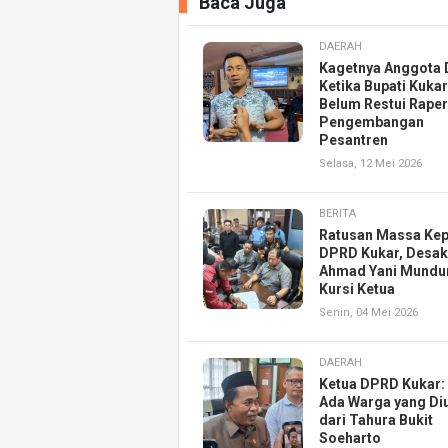
Baca Juga
DAERAH
Kagetnya Anggota
Ketika Bupati Kukar
Belum Restui Rape
Pengembangan
Pesantren
Selasa, 12 Mei 2026
BERITA
Ratusan Massa Ke
DPRD Kukar, Desak
Ahmad Yani Mundur
Kursi Ketua
Senin, 04 Mei 2026
DAERAH
Ketua DPRD Kukar:
Ada Warga yang Diu
dari Tahura Bukit
Soeharto