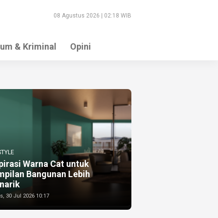
08 Agustus 2026 | 02:18 WIB
um & Kriminal
Opini
STYLE
pirasi Warna Cat untuk
mpilan Bangunan Lebih
narik
, 30 Jul 2026 10:17