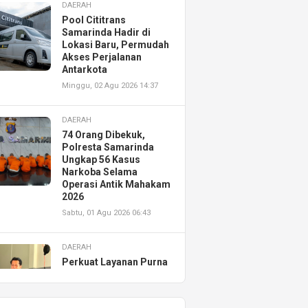
DAERAH
Pool Cititrans
Samarinda Hadir di
Lokasi Baru, Permudah
Akses Perjalanan
Antarkota
Minggu, 02 Agu 2026 14:37
DAERAH
74 Orang Dibekuk,
Polresta Samarinda
Ungkap 56 Kasus
Narkoba Selama
Operasi Antik Mahakam
2026
Sabtu, 01 Agu 2026 06:43
DAERAH
Perkuat Layanan Purna
Jual, Astra Motor
Kalimantan Timur 2
Resmikan AHASS