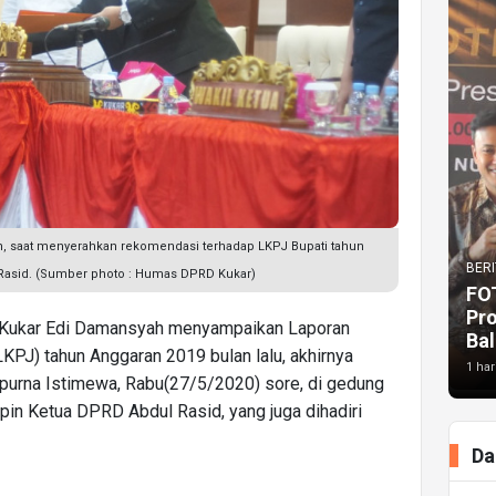
, saat menyerahkan rekomendasi terhadap LKPJ Bupati tahun
BERI
Rasid. (Sumber photo : Humas DPRD Kukar)
FO
Pr
i Kukar Edi Damansyah menyampaikan Laporan
Bal
PJ) tahun Anggaran 2019 bulan lalu, akhirnya
1 har
urna Istimewa, Rabu(27/5/2020) sore, di gedung
in Ketua DPRD Abdul Rasid, yang juga dihadiri
Da