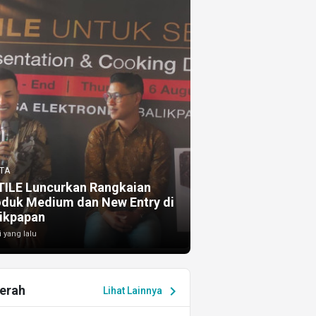
TA
TILE Luncurkan Rangkaian
oduk Medium dan New Entry di
ikpapan
i yang lalu
erah
chevron_right
Lihat Lainnya