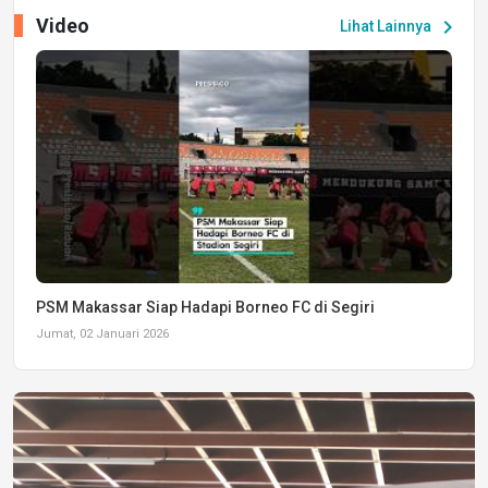
Video
chevron_right
Lihat Lainnya
PSM Makassar Siap Hadapi Borneo FC di Segiri
Jumat, 02 Januari 2026