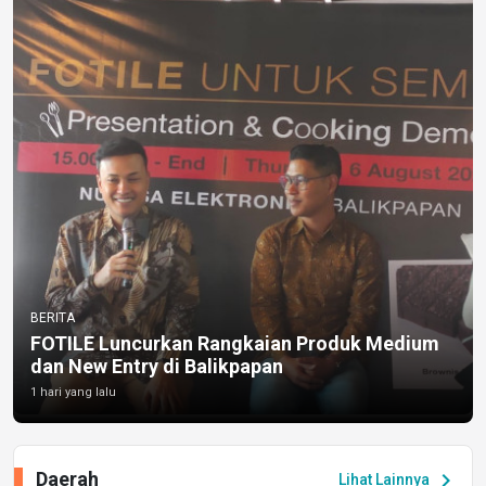
BERITA
FOTILE Luncurkan Rangkaian Produk Medium
dan New Entry di Balikpapan
1 hari yang lalu
Daerah
chevron_right
Lihat Lainnya