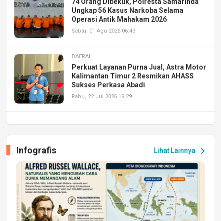
74 Orang Dibekuk, Polresta Samarinda
Ungkap 56 Kasus Narkoba Selama
Operasi Antik Mahakam 2026
Sabtu, 01 Agu 2026 06:43
DAERAH
Perkuat Layanan Purna Jual, Astra Motor
Kalimantan Timur 2 Resmikan AHASS
Sukses Perkasa Abadi
Rabu, 22 Jul 2026 19:29
DAERAH
UPA PERKASA Universitas Mulawarman
Laksanakan Job Fair Batch II, Hadirkan
Infografis
chevron_right
Lihat Lainnya
Peluang Kerja dan Magang
Jumat, 17 Jul 2026 22:30
DAERAH
Astra Motor Kalimantan Timur 2 Dukung
Mahasiswa Samarinda dalam Astra
Honda SDGs Future Leaders 2026