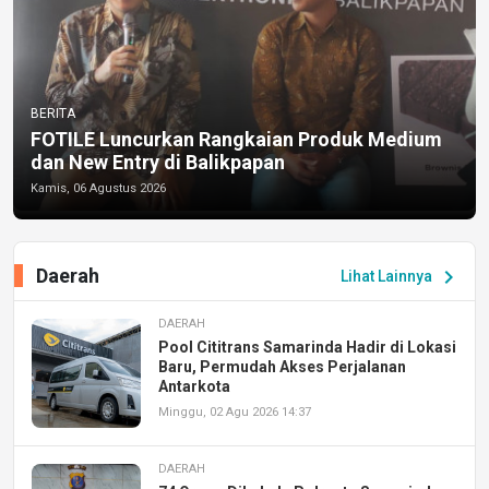
BERITA
FOTILE Luncurkan Rangkaian Produk Medium
dan New Entry di Balikpapan
Kamis, 06 Agustus 2026
Daerah
chevron_right
Lihat Lainnya
DAERAH
Pool Cititrans Samarinda Hadir di Lokasi
Baru, Permudah Akses Perjalanan
Antarkota
Minggu, 02 Agu 2026 14:37
DAERAH