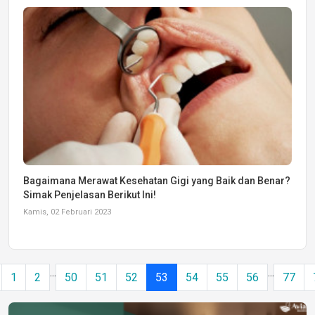
Bagaimana Merawat Kesehatan Gigi yang Baik dan Benar?
Simak Penjelasan Berikut Ini!
Kamis, 02 Februari 2023
...
...
1
2
50
51
52
53
54
55
56
77