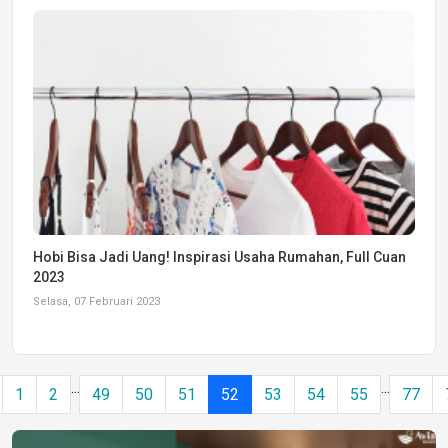
Hobi Bisa Jadi Uang! Inspirasi Usaha Rumahan, Full Cuan
2023
Selasa, 07 Februari 2023
...
...
1
2
49
50
51
52
53
54
55
77