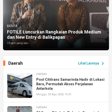
BERITA
FOTILE Luncurkan Rangkaian Produk Medium
dan New Entry di Balikpapan
19 jam yang lalu
Daerah
chevron_right
Lihat Lainnya
DAERAH
Pool Cititrans Samarinda Hadir di Lokasi
Baru, Permudah Akses Perjalanan
Antarkota
Minggu, 02 Agu 2026 14:37
DAERAH