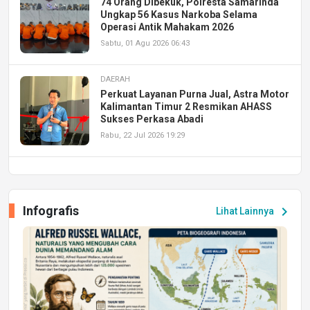
74 Orang Dibekuk, Polresta Samarinda
Ungkap 56 Kasus Narkoba Selama
Operasi Antik Mahakam 2026
Sabtu, 01 Agu 2026 06:43
DAERAH
Perkuat Layanan Purna Jual, Astra Motor
Kalimantan Timur 2 Resmikan AHASS
Sukses Perkasa Abadi
Rabu, 22 Jul 2026 19:29
DAERAH
UPA PERKASA Universitas Mulawarman
Laksanakan Job Fair Batch II, Hadirkan
Infografis
chevron_right
Lihat Lainnya
Peluang Kerja dan Magang
Jumat, 17 Jul 2026 22:30
DAERAH
Astra Motor Kalimantan Timur 2 Dukung
Mahasiswa Samarinda dalam Astra
Honda SDGs Future Leaders 2026