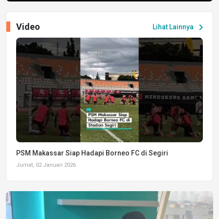
Video
chevron_right
Lihat Lainnya
PSM Makassar Siap Hadapi Borneo FC di Segiri
Jumat, 02 Januari 2026