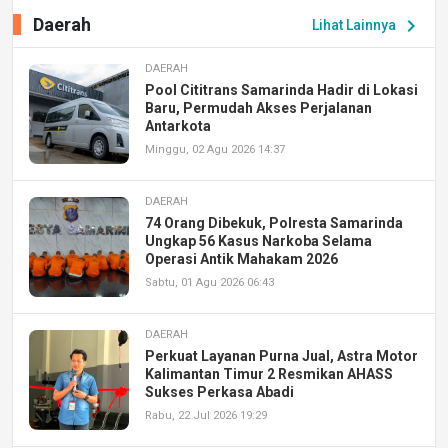
Daerah
chevron_right
Lihat Lainnya
DAERAH
Pool Cititrans Samarinda Hadir di Lokasi
Baru, Permudah Akses Perjalanan
Antarkota
Minggu, 02 Agu 2026 14:37
DAERAH
74 Orang Dibekuk, Polresta Samarinda
Ungkap 56 Kasus Narkoba Selama
Operasi Antik Mahakam 2026
Sabtu, 01 Agu 2026 06:43
DAERAH
Perkuat Layanan Purna Jual, Astra Motor
Kalimantan Timur 2 Resmikan AHASS
Sukses Perkasa Abadi
Rabu, 22 Jul 2026 19:29