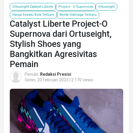
Ortuseight Catalyst Liberte
Project - O Supernova
Ortuseight
Harga Sepatu Bola Terbaru
Berita Olahraga Terbaru
Catalyst Liberte Project-O
Supernova dari Ortuseight,
Stylish Shoes yang
Bangkitkan Agresivitas
Pemain
Penulis:
Redaksi Presisi
Senin, 20 Februari 2023 | 2.170 views