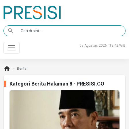
search
09 Agustus 2026 | 18:42 WIB
home
Berita
Kategori Berita Halaman 8 - PRESISI.CO