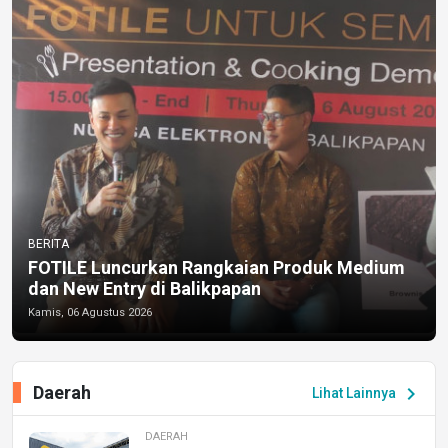
BERITA
FOTILE Luncurkan Rangkaian Produk Medium
dan New Entry di Balikpapan
Kamis, 06 Agustus 2026
Daerah
chevron_right
Lihat Lainnya
DAERAH