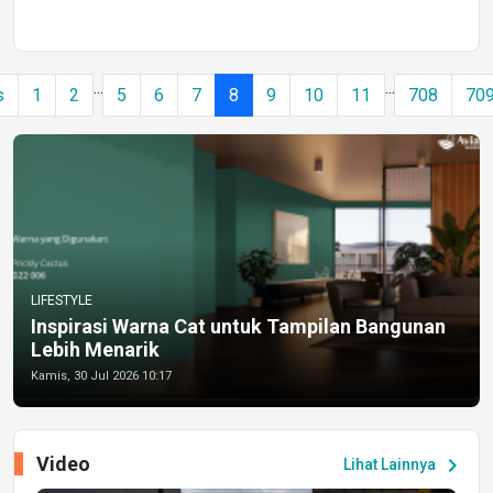
...
...
s
1
2
5
6
7
8
9
10
11
708
70
LIFESTYLE
Inspirasi Warna Cat untuk Tampilan Bangunan
Lebih Menarik
Kamis, 30 Jul 2026 10:17
Video
chevron_right
Lihat Lainnya