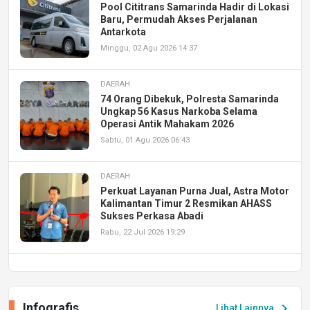
Pool Cititrans Samarinda Hadir di Lokasi
Baru, Permudah Akses Perjalanan
Antarkota
Minggu, 02 Agu 2026 14:37
DAERAH
74 Orang Dibekuk, Polresta Samarinda
Ungkap 56 Kasus Narkoba Selama
Operasi Antik Mahakam 2026
Sabtu, 01 Agu 2026 06:43
DAERAH
Perkuat Layanan Purna Jual, Astra Motor
Kalimantan Timur 2 Resmikan AHASS
Sukses Perkasa Abadi
Rabu, 22 Jul 2026 19:29
DAERAH
UPA PERKASA Universitas Mulawarman
Laksanakan Job Fair Batch II, Hadirkan
Infografis
chevron_right
Lihat Lainnya
Peluang Kerja dan Magang