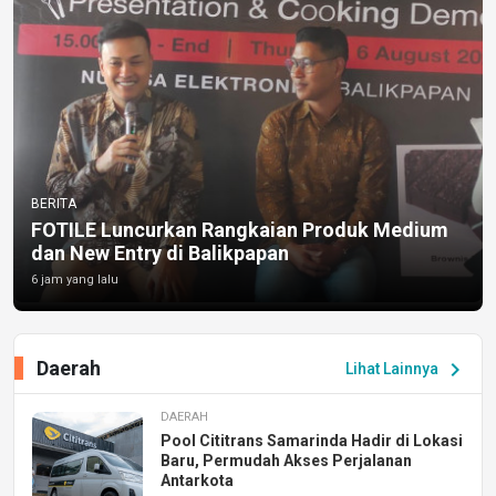
BERITA
FOTILE Luncurkan Rangkaian Produk Medium
dan New Entry di Balikpapan
6 jam yang lalu
Daerah
chevron_right
Lihat Lainnya
DAERAH
Pool Cititrans Samarinda Hadir di Lokasi
Baru, Permudah Akses Perjalanan
Antarkota