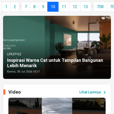
...
...
1
2
7
8
9
10
11
12
13
708
7
LIFESTYLE
Inspirasi Warna Cat untuk Tampilan Bangunan
Lebih Menarik
Kamis, 30 Jul 2026 10:17
Video
chevron_right
Lihat Lainnya