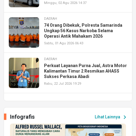
Minggu, 02 Agu 2026 14:37
DAERAH
74 Orang Dibekuk, Polresta Samarinda
Ungkap 56 Kasus Narkoba Selama
Operasi Antik Mahakam 2026
Sabtu, 01 Agu 2026 06:43
DAERAH
Perkuat Layanan Purna Jual, Astra Motor
Kalimantan Timur 2 Resmikan AHASS
Sukses Perkasa Abadi
Rabu, 22 Jul 2026 19:29
DAERAH
UPA PERKASA Universitas Mulawarman
Laksanakan Job Fair Batch II, Hadirkan
Infografis
chevron_right
Lihat Lainnya
Peluang Kerja dan Magang
Jumat, 17 Jul 2026 22:30