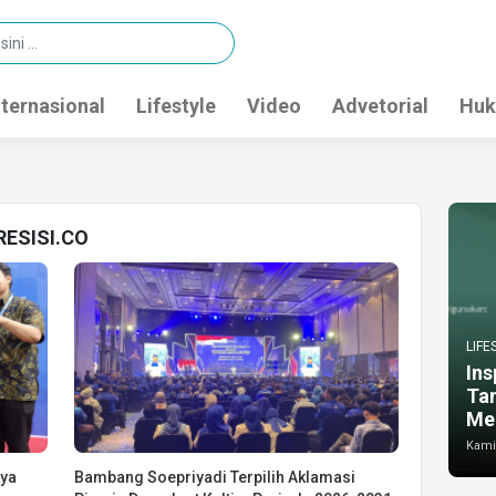
nternasional
Lifestyle
Video
Advetorial
Huk
PRESISI.CO
LIFE
Ins
Ta
Me
Kamis
nya
Bambang Soepriyadi Terpilih Aklamasi