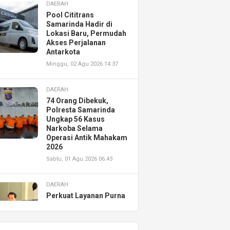
DAERAH
Pool Cititrans
Samarinda Hadir di
Lokasi Baru, Permudah
Akses Perjalanan
Antarkota
Minggu, 02 Agu 2026 14:37
DAERAH
74 Orang Dibekuk,
Polresta Samarinda
Ungkap 56 Kasus
Narkoba Selama
Operasi Antik Mahakam
2026
Sabtu, 01 Agu 2026 06:43
DAERAH
Perkuat Layanan Purna
Jual, Astra Motor
Kalimantan Timur 2
Resmikan AHASS