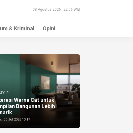
08 Agustus 2026 | 22:06 WIB
um & Kriminal
Opini
STYLE
pirasi Warna Cat untuk
mpilan Bangunan Lebih
narik
, 30 Jul 2026 10:17