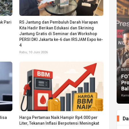
k Pari
RS Jantung dan Pembuluh Darah Harapan
Kita Hadir Berikan Edukasi dan Skrining
Jantung Gratis di Seminar dan Workshop
PERSI DKI Jakarta ke-6 dan IRSJAM Expo ke-
4
Rabu, 10 Juni 2026
BERI
FO
Pr
Bal
Kami
Bisa
Harga Pertamax Naik Hampir Rp4.000 per
Da
Liter, Tekanan Inflasi Berpotensi Meningkat