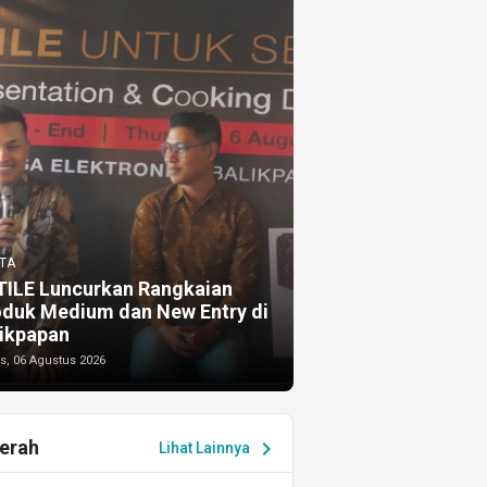
TA
TILE Luncurkan Rangkaian
oduk Medium dan New Entry di
ikpapan
s, 06 Agustus 2026
erah
chevron_right
Lihat Lainnya