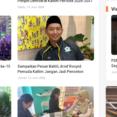
Pimpin Demokrat Kaltim Periode 2026-2031
Sabtu, 13 Juni 2026
Vi
PSM
Seg
 ke-15
Sampaikan Pesan Bahlil, Arief Rosyid:
Pemuda Kaltim Jangan Jadi Penonton
Juma
Jumat, 12 Juni 2026