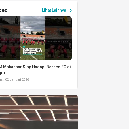
deo
chevron_right
Lihat Lainnya
 Makassar Siap Hadapi Borneo FC di
iri
t, 02 Januari 2026