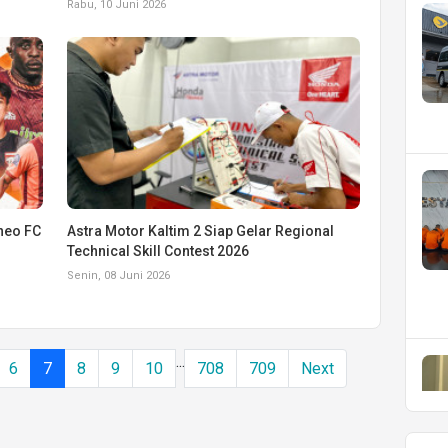
Rabu, 10 Juni 2026
neo FC
Astra Motor Kaltim 2 Siap Gelar Regional
Technical Skill Contest 2026
Senin, 08 Juni 2026
...
6
7
8
9
10
708
709
Next