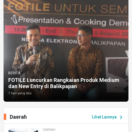
BERITA
FOTILE Luncurkan Rangkaian Produk Medium
dan New Entry di Balikpapan
1 hari yang lalu
Daerah
chevron_right
Lihat Lainnya
DAERAH