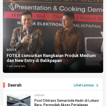
BERITA
FOTILE Luncurkan Rangkaian Produk Medium
dan New Entry di Balikpapan
1 jam yang lalu
Daerah
chevron_right
Lihat Lainnya
DAERAH
Pool Cititrans Samarinda Hadir di Lokasi
Baru, Permudah Akses Perjalanan