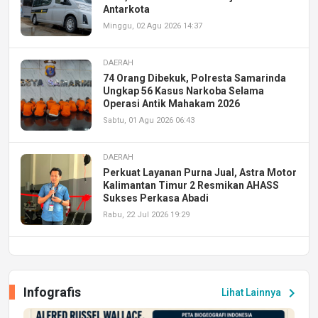
Antarkota
Minggu, 02 Agu 2026 14:37
DAERAH
74 Orang Dibekuk, Polresta Samarinda
Ungkap 56 Kasus Narkoba Selama
Operasi Antik Mahakam 2026
Sabtu, 01 Agu 2026 06:43
DAERAH
Perkuat Layanan Purna Jual, Astra Motor
Kalimantan Timur 2 Resmikan AHASS
Sukses Perkasa Abadi
Rabu, 22 Jul 2026 19:29
DAERAH
UPA PERKASA Universitas Mulawarman
Laksanakan Job Fair Batch II, Hadirkan
Infografis
chevron_right
Lihat Lainnya
Peluang Kerja dan Magang
Jumat, 17 Jul 2026 22:30