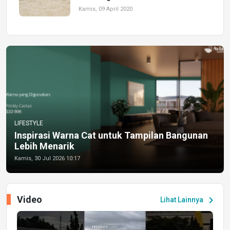
Kamis, 09 April 2020
LIFESTYLE
Inspirasi Warna Cat untuk Tampilan Bangunan
Lebih Menarik
Kamis, 30 Jul 2026 10:17
Video
chevron_right
Lihat Lainnya