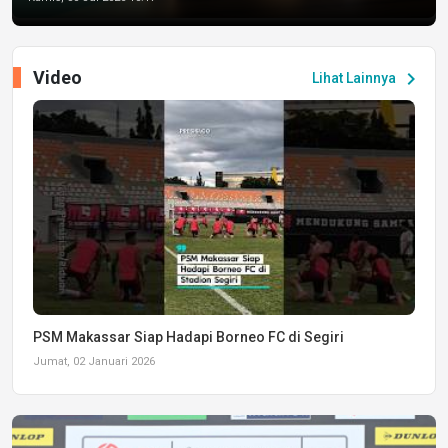
Video
chevron_right
Lihat Lainnya
PSM Makassar Siap Hadapi Borneo FC di Segiri
Jumat, 02 Januari 2026