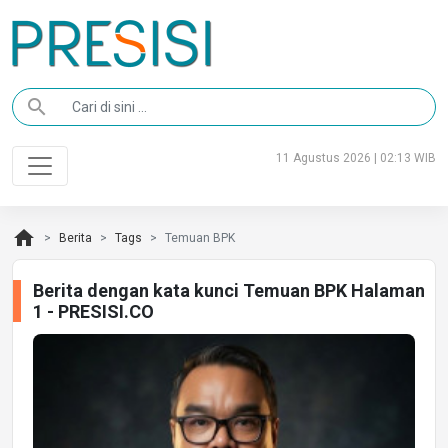
search
11 Agustus 2026 | 02:13 WIB
home
Berita
Tags
Temuan BPK
Berita dengan kata kunci Temuan BPK Halaman
1 - PRESISI.CO