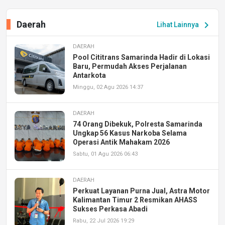
Daerah
chevron_right
Lihat Lainnya
DAERAH
Pool Cititrans Samarinda Hadir di Lokasi
Baru, Permudah Akses Perjalanan
Antarkota
Minggu, 02 Agu 2026 14:37
DAERAH
74 Orang Dibekuk, Polresta Samarinda
Ungkap 56 Kasus Narkoba Selama
Operasi Antik Mahakam 2026
Sabtu, 01 Agu 2026 06:43
DAERAH
Perkuat Layanan Purna Jual, Astra Motor
Kalimantan Timur 2 Resmikan AHASS
Sukses Perkasa Abadi
Rabu, 22 Jul 2026 19:29