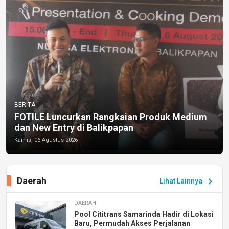
BERITA
FOTILE Luncurkan Rangkaian Produk Medium
dan New Entry di Balikpapan
Kamis, 06 Agustus 2026
Daerah
chevron_right
Lihat Lainnya
DAERAH
Pool Cititrans Samarinda Hadir di Lokasi
Baru, Permudah Akses Perjalanan