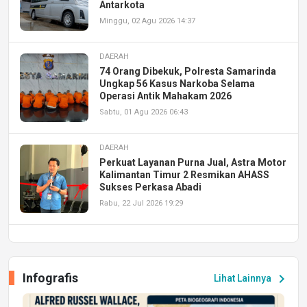
Antarkota
Minggu, 02 Agu 2026 14:37
DAERAH
74 Orang Dibekuk, Polresta Samarinda
Ungkap 56 Kasus Narkoba Selama
Operasi Antik Mahakam 2026
Sabtu, 01 Agu 2026 06:43
DAERAH
Perkuat Layanan Purna Jual, Astra Motor
Kalimantan Timur 2 Resmikan AHASS
Sukses Perkasa Abadi
Rabu, 22 Jul 2026 19:29
DAERAH
UPA PERKASA Universitas Mulawarman
Laksanakan Job Fair Batch II, Hadirkan
Infografis
chevron_right
Lihat Lainnya
Peluang Kerja dan Magang
Jumat, 17 Jul 2026 22:30