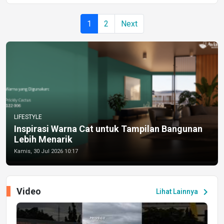
1
2
Next
LIFESTYLE
Inspirasi Warna Cat untuk Tampilan Bangunan
Lebih Menarik
Kamis, 30 Jul 2026 10:17
Video
chevron_right
Lihat Lainnya