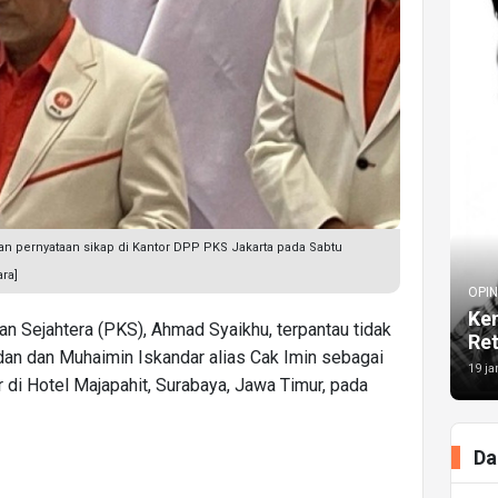
pernyataan sikap di Kantor DPP PKS Jakarta pada Sabtu
ra]
OPIN
Kem
an Sejahtera (PKS), Ahmad Syaikhu, terpantau tidak
Re
dan dan Muhaimin Iskandar alias Cak Imin sebagai
19 ja
 di Hotel Majapahit, Surabaya, Jawa Timur, pada
Da