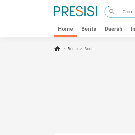
search
Home
Berita
Daerah
I
home
Berita
Berita