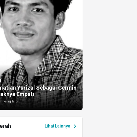
I
atian Yurizal Sebagai Cermin
taknya Empati
m yang lalu
erah
chevron_right
Lihat Lainnya