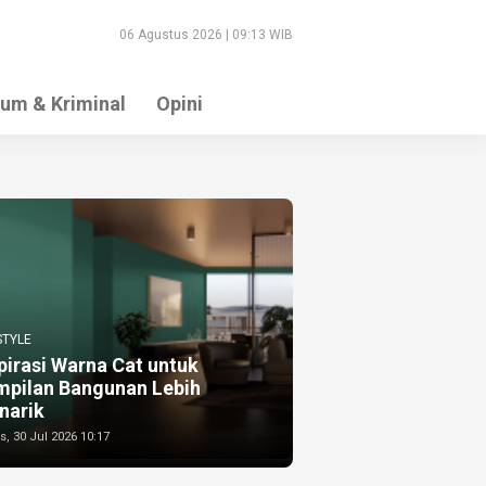
06 Agustus 2026 | 09:13 WIB
um & Kriminal
Opini
STYLE
pirasi Warna Cat untuk
mpilan Bangunan Lebih
narik
, 30 Jul 2026 10:17