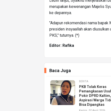
Lebih lanjut, Syaikhu menjelaskan
merupakan kewenangan Majelis Syu
ke depannya.
"Adapun rekomendasi nama bapak Mu
presiden insyaallah akan diusulkan
PKS," tuturnya. (*)
Editor: Rafika
Baca Juga
BERITA
PKB Tolak Keras
Pemangkasan Usul
Pokir DPRD Kaltim,
Aspirasi Warga Tid
Bisa Dipangkas
Kamis, 02 April 2026