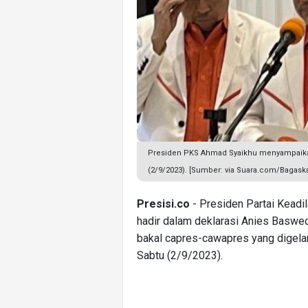
Presiden PKS Ahmad Syaikhu menyampaikan 
(2/9/2023). [Sumber: via Suara.com/Bagaska
Presisi.co
- Presiden Partai Keadil
hadir dalam deklarasi Anies Baswe
bakal capres-cawapres yang digelar
Sabtu (2/9/2023).