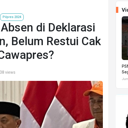
Vi
Pilpres 2024
Absen di Deklarasi
n, Belum Restui Cak
 Cawapres?
PSM
Seg
038 views
Juma