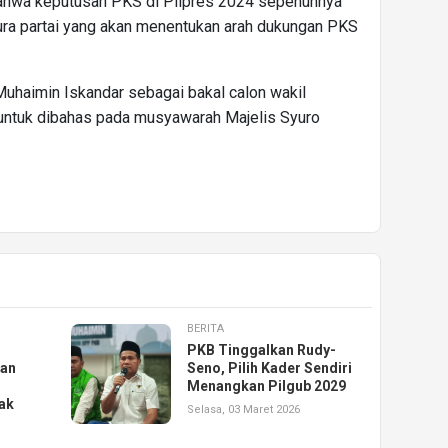
 bahwa keputusan PKS di Pilpres 2024 sepenuhnya
ra partai yang akan menentukan arah dukungan PKS
haimin Iskandar sebagai bakal calon wakil
 untuk dibahas pada musyawarah Majelis Syuro
BERITA
PKB Tinggalkan Rudy-
an
Seno, Pilih Kader Sendiri
Menangkan Pilgub 2029
ak
Selasa, 03 Maret 2026