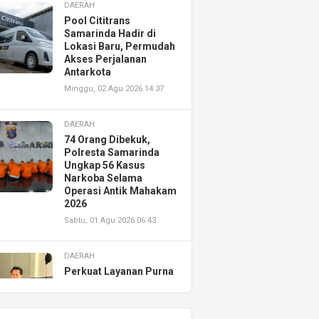
DAERAH
Pool Cititrans
Samarinda Hadir di
Lokasi Baru, Permudah
Akses Perjalanan
Antarkota
Minggu, 02 Agu 2026 14:37
DAERAH
74 Orang Dibekuk,
Polresta Samarinda
Ungkap 56 Kasus
Narkoba Selama
Operasi Antik Mahakam
2026
Sabtu, 01 Agu 2026 06:43
DAERAH
Perkuat Layanan Purna
Jual, Astra Motor
Kalimantan Timur 2
Resmikan AHASS