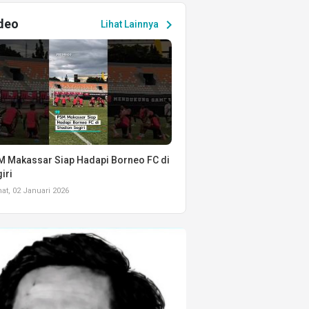
deo
chevron_right
Lihat Lainnya
 Makassar Siap Hadapi Borneo FC di
iri
t, 02 Januari 2026