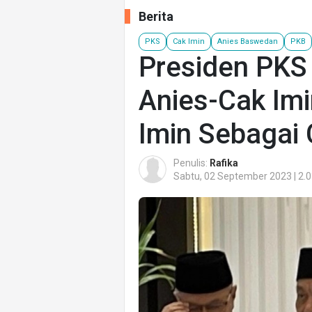
Berita
PKS
Cak Imin
Anies Baswedan
PKB
Presiden PKS 
Anies-Cak Imi
Imin Sebagai
Penulis:
Rafika
Sabtu, 02 September 2023 | 2.