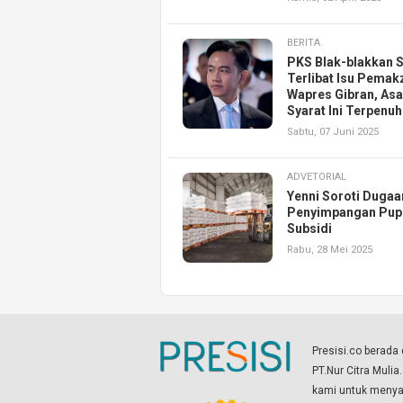
BERITA
PKS Blak-blakkan S
Terlibat Isu Pemak
Wapres Gibran, Asa
Syarat Ini Terpenuh
Sabtu, 07 Juni 2025
ADVETORIAL
Yenni Soroti Dugaa
Penyimpangan Pup
Subsidi
Rabu, 28 Mei 2025
Presisi.co berad
PT.Nur Citra Mulia
kami untuk menyaj