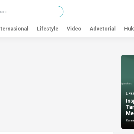
nternasional
Lifestyle
Video
Advetorial
Huk
LIFE
Ins
Ta
Me
Kamis