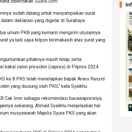
mana diberitakan
Suara.com
.
In
umnya sudah datang untuk menyampaikan surat
alam deklarasi yang digelar di Surabaya.
 ketua umum PKB yang kemarin mengirim utusannya
at ya tadi saya telpon terimakasih atas surat yang
engumumkan pihaknya masih tetap setia
bakal calon presiden (capres) di Pilpres 2024.
KS ke 8 PKS telah menetapkan bapak Anies Rasyid
den yang diusung oleh PKS," kata Syaikhu.
B Cak Imin sebagai rekomendasi bacawapresnya,
annya sekarang. Ahmad Syaikhu menjelaskan hal
i forum musyawarah Majelis Syura PKS yang akan