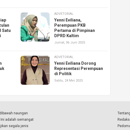
ADVETORIAL
iap
Yenni Eviliana,
zulan
Perempuan PKB
l Satu
Pertama di Pimpinan
i
DPRD Kaltim
Jumat, 06 Juni 2025
ADVETORIAL
n
Yenni Eviliana Dorong
uk
Representasi Perempuan
di Politik
Sabtu, 24 Mei 2025
a dibawah naungan
Tentang
. Ini adalah semangat
Redaks
ikan segala jenis
Pedoma