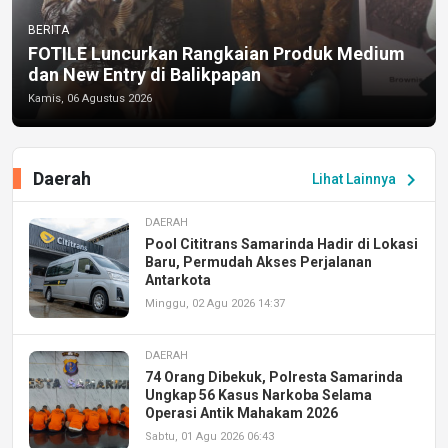
BERITA
FOTILE Luncurkan Rangkaian Produk Medium
dan New Entry di Balikpapan
Kamis, 06 Agustus 2026
Daerah
chevron_right
Lihat Lainnya
DAERAH
Pool Cititrans Samarinda Hadir di Lokasi
Baru, Permudah Akses Perjalanan
Antarkota
Minggu, 02 Agu 2026 14:37
DAERAH
74 Orang Dibekuk, Polresta Samarinda
Ungkap 56 Kasus Narkoba Selama
Operasi Antik Mahakam 2026
Sabtu, 01 Agu 2026 06:43