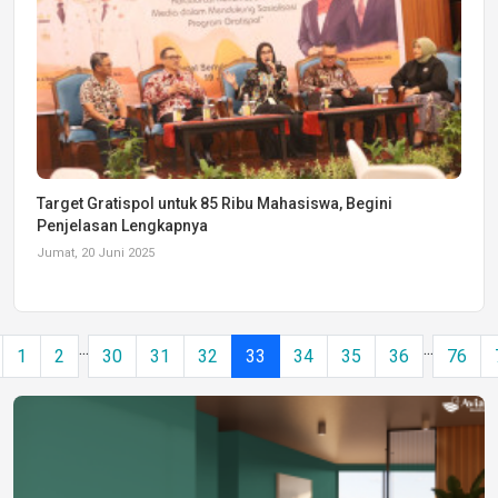
Target Gratispol untuk 85 Ribu Mahasiswa, Begini
Penjelasan Lengkapnya
Jumat, 20 Juni 2025
...
...
1
2
30
31
32
33
34
35
36
76