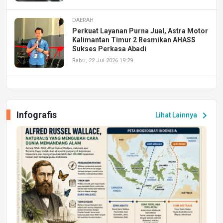
DAERAH
Perkuat Layanan Purna Jual, Astra Motor
Kalimantan Timur 2 Resmikan AHASS
Sukses Perkasa Abadi
Rabu, 22 Jul 2026 19:29
DAERAH
UPA PERKASA Universitas Mulawarman
Laksanakan Job Fair Batch II, Hadirkan
Infografis
chevron_right
Lihat Lainnya
Peluang Kerja dan Magang
Jumat, 17 Jul 2026 22:30
DAERAH
Astra Motor Kalimantan Timur 2 Dukung
Mahasiswa Samarinda dalam Astra
Honda SDGs Future Leaders 2026
Jumat, 10 Jul 2026 19:01