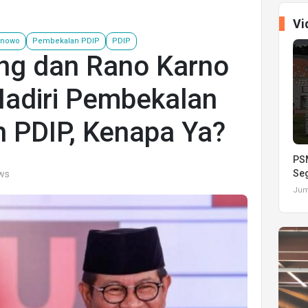
Vi
anowo
Pembekalan PDIP
PDIP
ng dan Rano Karno
adiri Pembekalan
h PDIP, Kenapa Ya?
PSM
Seg
ews
Juma