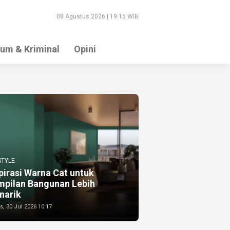
08 Agustus 2026 | 19:15 WIB
um & Kriminal
Opini
STYLE
pirasi Warna Cat untuk
mpilan Bangunan Lebih
narik
, 30 Jul 2026 10:17