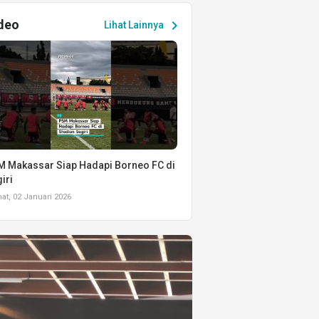
deo
chevron_right
Lihat Lainnya
 Makassar Siap Hadapi Borneo FC di
iri
t, 02 Januari 2026