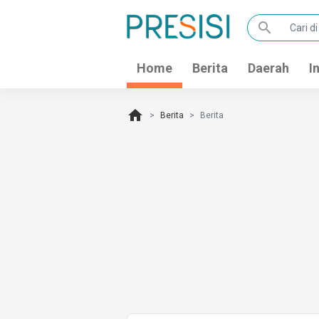
search
Home
Berita
Daerah
I
home
Berita
Berita