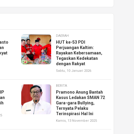
DAERAH
asto
HUT ke-53 PDI
an
Perjuangan Kaltim:
kyat
Rayakan Kebersamaan,
Tegaskan Kedekatan
dengan Rakyat
Sabtu, 10 Januari 2026
BERITA
IP
Pramono Anung Bantah
han
Kasus Ledakan SMAN 72
ih
Gara-gara Bullying,
Ternyata Pelaku
Terinspirasi Hal Ini
25
Kamis, 13 November 2025