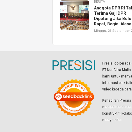
BERITA
Anggota DPR RI Ta
Terima Gaji DPR
Dipotong Jika Bolo
Rapat, Begini Alas
Minggu, 21 September 
Presisi.co berad
PT.Nur Citra Mulia
kami untuk menyaj
informasi baik tul
video kepada par
Kehadiran Presis
menjadi salah sat
konstruktif, kola
masyarakat.