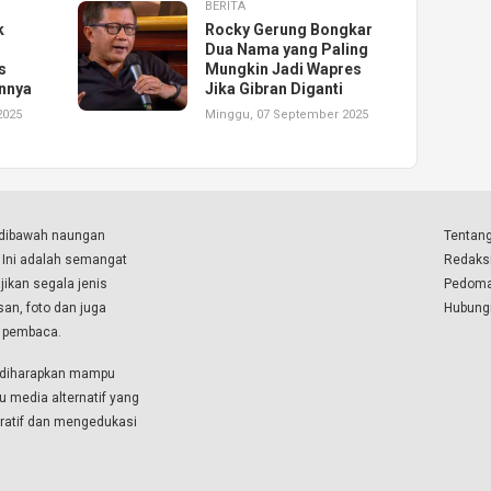
BERITA
k
Rocky Gerung Bongkar
Dua Nama yang Paling
s
Mungkin Jadi Wapres
annya
Jika Gibran Diganti
2025
Minggu, 07 September 2025
a dibawah naungan
Tentang
. Ini adalah semangat
Redaks
ikan segala jenis
Pedoma
isan, foto dan juga
Hubung
a pembaca.
i diharapkan mampu
u media alternatif yang
boratif dan mengedukasi