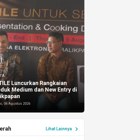
TA
TILE Luncurkan Rangkaian
oduk Medium dan New Entry di
ikpapan
s, 06 Agustus 2026
erah
chevron_right
Lihat Lainnya