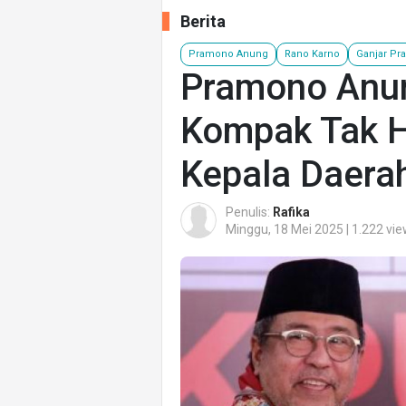
Berita
Pramono Anung
Rano Karno
Ganjar Pr
Pramono Anu
Kompak Tak H
Kepala Daera
Penulis:
Rafika
Minggu, 18 Mei 2025 | 1.222 vi