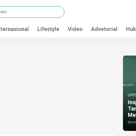
nternasional
Lifestyle
Video
Advetorial
Huk
LIFE
Ins
Ta
Me
Kamis