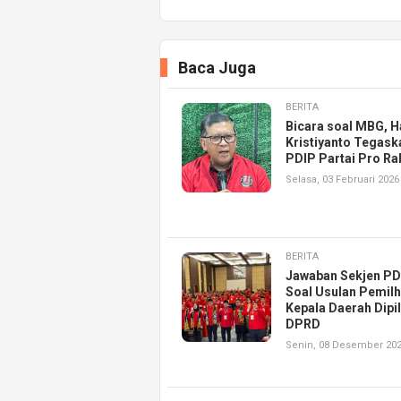
Baca Juga
BERITA
Bicara soal MBG, H
Kristiyanto Tegask
PDIP Partai Pro Ra
Selasa, 03 Februari 2026
BERITA
Jawaban Sekjen PD
Soal Usulan Pemil
Kepala Daerah Dipil
DPRD
Senin, 08 Desember 20