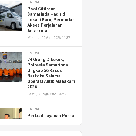
DAERAH
Pool Cititrans
Samarinda Hadir di
Lokasi Baru, Permudah
Akses Perjalanan
Antarkota
Minggu, 02 Agu 2026 14:37
DAERAH
74 Orang Dibekuk,
Polresta Samarinda
Ungkap 56 Kasus
Narkoba Selama
Operasi Antik Mahakam
2026
Sabtu, 01 Agu 2026 06:43
DAERAH
Perkuat Layanan Purna
Jual, Astra Motor
Kalimantan Timur 2
Resmikan AHASS