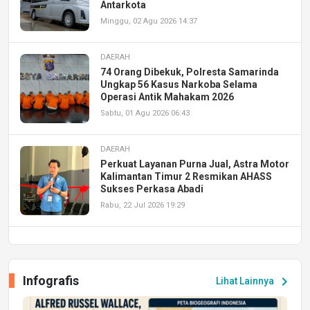
Antarkota
Minggu, 02 Agu 2026 14:37
DAERAH
74 Orang Dibekuk, Polresta Samarinda
Ungkap 56 Kasus Narkoba Selama
Operasi Antik Mahakam 2026
Sabtu, 01 Agu 2026 06:43
DAERAH
Perkuat Layanan Purna Jual, Astra Motor
Kalimantan Timur 2 Resmikan AHASS
Sukses Perkasa Abadi
Rabu, 22 Jul 2026 19:29
DAERAH
UPA PERKASA Universitas Mulawarman
Laksanakan Job Fair Batch II, Hadirkan
Infografis
chevron_right
Lihat Lainnya
Peluang Kerja dan Magang
Jumat, 17 Jul 2026 22:30