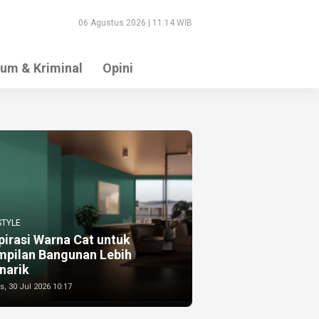
06 Agustus 2026 | 11:14 WIB
um & Kriminal
Opini
STYLE
pirasi Warna Cat untuk
mpilan Bangunan Lebih
narik
, 30 Jul 2026 10:17