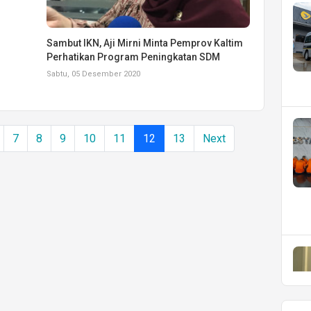
Sambut IKN, Aji Mirni Minta Pemprov Kaltim
Perhatikan Program Peningkatan SDM
Sabtu, 05 Desember 2020
7
8
9
10
11
12
13
Next