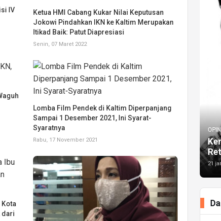
si IV
Ketua HMI Cabang Kukar Nilai Keputusan
Jokowi Pindahkan IKN ke Kaltim Merupakan
Itikad Baik: Patut Diapresiasi
Senin, 07 Maret 2022
 Waguh
Lomba Film Pendek di Kaltim Diperpanjang
Sampai 1 Desember 2021, Ini Syarat-
Syaratnya
OPIN
Kem
Rabu, 17 November 2021
Re
21 ja
Da
 Kota
 dari