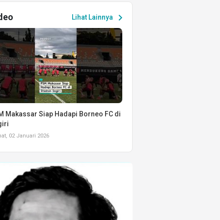
deo
chevron_right
Lihat Lainnya
 Makassar Siap Hadapi Borneo FC di
iri
t, 02 Januari 2026