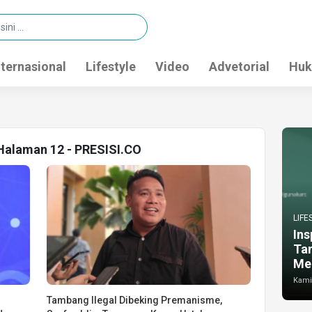
nternasional
Lifestyle
Video
Advetorial
Huk
 Halaman 12 - PRESISI.CO
LIFE
Ins
Ta
Me
Kamis
Tambang Ilegal Dibeking Premanisme,