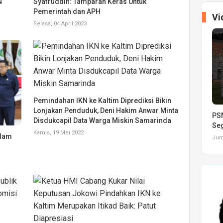
N
Syafruddin: Tamparan Keras Untuk
Pemerintah dan APH
Vi
Selasa, 04 April 2023
Pemindahan IKN ke Kaltim Diprediksi Bikin
Lonjakan Penduduk, Deni Hakim Anwar Minta
PSM
Disdukcapil Data Warga Miskin Samarinda
Seg
Kamis, 19 Mei 2022
alam
Juma