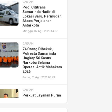
DAERAH
Pool Cititrans
Samarinda Hadir di
Lokasi Baru, Permudah
Akses Perjalanan
Antarkota
Minggu, 02 Agu 2026 14:37
DAERAH
74 Orang Dibekuk,
Polresta Samarinda
Ungkap 56 Kasus
Narkoba Selama
Operasi Antik Mahakam
2026
Sabtu, 01 Agu 2026 06:43
DAERAH
Perkuat Layanan Purna
Jual, Astra Motor
Kalimantan Timur 2
Resmikan AHASS