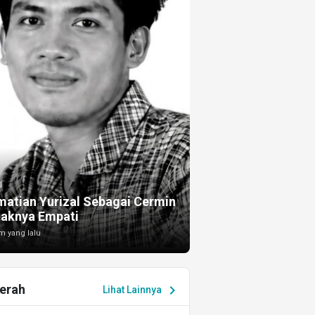
I
atian Yurizal Sebagai Cermin
taknya Empati
m yang lalu
erah
chevron_right
Lihat Lainnya