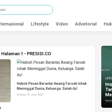
nternasional
Lifestyle
Video
Advetorial
Huk
x Halaman 1 - PRESISI.CO
LIFE
Heboh Pesan Berantai Awang Faroek Ishak
Ins
Meninggal Dunia, Keluarga: Salah itu!
Ta
Me
Selasa, 01 Juni 2021
Kamis
a