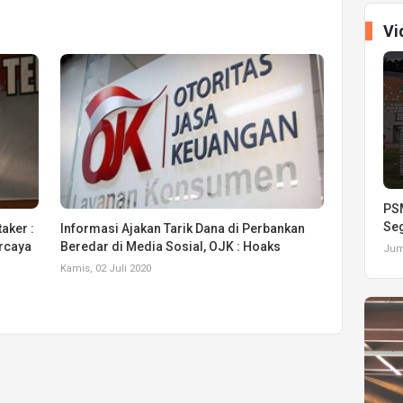
Vi
PSM
Seg
aker :
Informasi Ajakan Tarik Dana di Perbankan
rcaya
Beredar di Media Sosial, OJK : Hoaks
Juma
Kamis, 02 Juli 2020