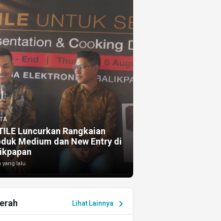
TA
TILE Luncurkan Rangkaian
oduk Medium dan New Entry di
ikpapan
 yang lalu
erah
chevron_right
Lihat Lainnya