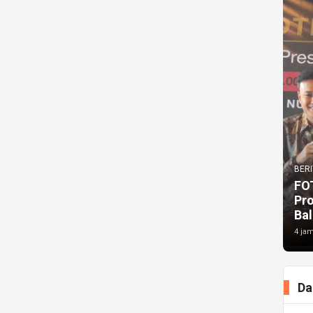
BERI
FO
Pr
Bal
4 jam
Da