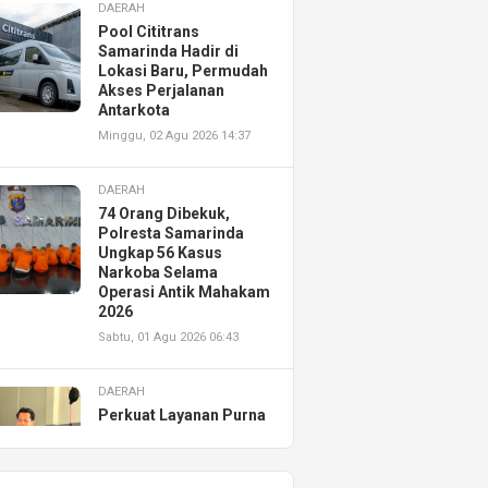
DAERAH
Pool Cititrans
Samarinda Hadir di
Lokasi Baru, Permudah
Akses Perjalanan
Antarkota
Minggu, 02 Agu 2026 14:37
DAERAH
74 Orang Dibekuk,
Polresta Samarinda
Ungkap 56 Kasus
Narkoba Selama
Operasi Antik Mahakam
2026
Sabtu, 01 Agu 2026 06:43
DAERAH
Perkuat Layanan Purna
Jual, Astra Motor
Kalimantan Timur 2
Resmikan AHASS