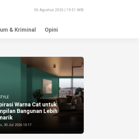
06 Agustus 2026 | 19:51 WIB
um & Kriminal
Opini
STYLE
pirasi Warna Cat untuk
mpilan Bangunan Lebih
narik
, 30 Jul 2026 10:17