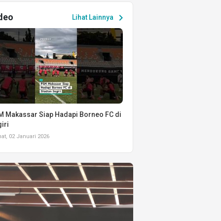
deo
chevron_right
Lihat Lainnya
 Makassar Siap Hadapi Borneo FC di
iri
t, 02 Januari 2026