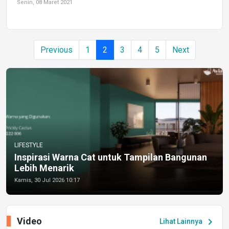
Senin, 08 Maret 2021
Previous
1
2
3
4
5
Next
LIFESTYLE
Inspirasi Warna Cat untuk Tampilan Bangunan
Lebih Menarik
Kamis, 30 Jul 2026 10:17
Video
chevron_right
Lihat Lainnya