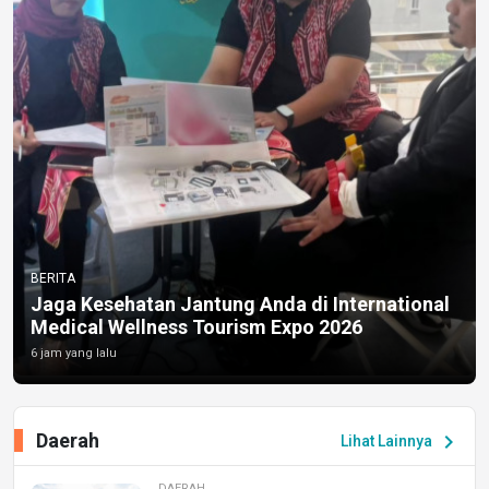
BERITA
Jaga Kesehatan Jantung Anda di International
Medical Wellness Tourism Expo 2026
6 jam yang lalu
Daerah
chevron_right
Lihat Lainnya
DAERAH