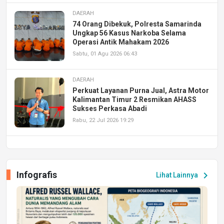
DAERAH
74 Orang Dibekuk, Polresta Samarinda
Ungkap 56 Kasus Narkoba Selama
Operasi Antik Mahakam 2026
Sabtu, 01 Agu 2026 06:43
DAERAH
Perkuat Layanan Purna Jual, Astra Motor
Kalimantan Timur 2 Resmikan AHASS
Sukses Perkasa Abadi
Rabu, 22 Jul 2026 19:29
DAERAH
UPA PERKASA Universitas Mulawarman
Laksanakan Job Fair Batch II, Hadirkan
Infografis
chevron_right
Lihat Lainnya
Peluang Kerja dan Magang
Jumat, 17 Jul 2026 22:30
DAERAH
Astra Motor Kalimantan Timur 2 Dukung