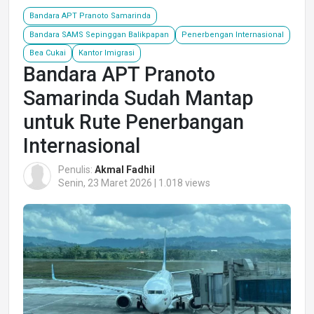
Bandara APT Pranoto Samarinda
Bandara SAMS Sepinggan Balikpapan
Penerbengan Internasional
Bea Cukai
Kantor Imigrasi
Bandara APT Pranoto
Samarinda Sudah Mantap
untuk Rute Penerbangan
Internasional
Penulis:
Akmal Fadhil
Senin, 23 Maret 2026 | 1.018 views