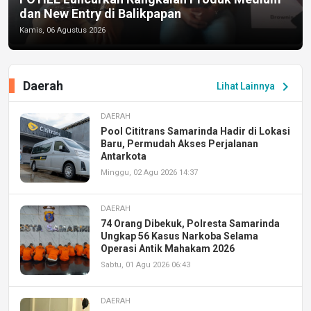
dan New Entry di Balikpapan
Kamis, 06 Agustus 2026
Daerah
chevron_right
Lihat Lainnya
DAERAH
Pool Cititrans Samarinda Hadir di Lokasi
Baru, Permudah Akses Perjalanan
Antarkota
Minggu, 02 Agu 2026 14:37
DAERAH
74 Orang Dibekuk, Polresta Samarinda
Ungkap 56 Kasus Narkoba Selama
Operasi Antik Mahakam 2026
Sabtu, 01 Agu 2026 06:43
DAERAH