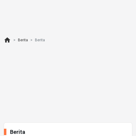
home
Berita
Berita
Berita