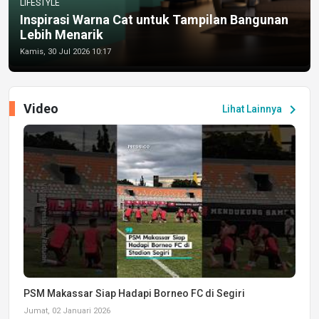
LIFESTYLE
Inspirasi Warna Cat untuk Tampilan Bangunan
Lebih Menarik
Kamis, 30 Jul 2026 10:17
Video
chevron_right
Lihat Lainnya
PSM Makassar Siap Hadapi Borneo FC di Segiri
Jumat, 02 Januari 2026