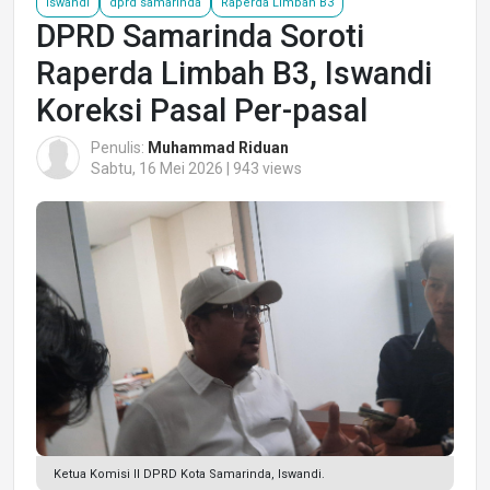
Iswandi
dprd samarinda
Raperda Limbah B3
DPRD Samarinda Soroti
Raperda Limbah B3, Iswandi
Koreksi Pasal Per-pasal
Penulis:
Muhammad Riduan
Sabtu, 16 Mei 2026 | 943 views
Ketua Komisi II DPRD Kota Samarinda, Iswandi.