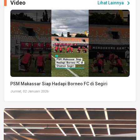
Video
chevron_right
Lihat Lainnya
PSM Makassar Siap Hadapi Borneo FC di Segiri
Jumat, 02 Januari 2026