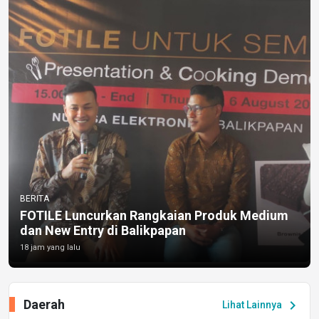
BERITA
FOTILE Luncurkan Rangkaian Produk Medium
dan New Entry di Balikpapan
18 jam yang lalu
Daerah
chevron_right
Lihat Lainnya