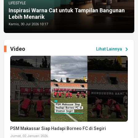
LIFESTYLE
Inspirasi Warna Cat untuk Tampilan Bangunan
Lebih Menarik
Kamis, 30 Jul 2026 10:17
Video
chevron_right
Lihat Lainnya
PSM Makassar Siap Hadapi Borneo FC di Segiri
Jumat, 02 Januari 2026