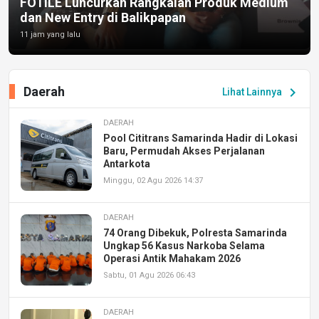
FOTILE Luncurkan Rangkaian Produk Medium
dan New Entry di Balikpapan
11 jam yang lalu
Daerah
chevron_right
Lihat Lainnya
DAERAH
Pool Cititrans Samarinda Hadir di Lokasi
Baru, Permudah Akses Perjalanan
Antarkota
Minggu, 02 Agu 2026 14:37
DAERAH
74 Orang Dibekuk, Polresta Samarinda
Ungkap 56 Kasus Narkoba Selama
Operasi Antik Mahakam 2026
Sabtu, 01 Agu 2026 06:43
DAERAH