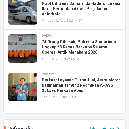
Pool Cititrans Samarinda Hadir di Lokasi
Baru, Permudah Akses Perjalanan
Antarkota
Minggu, 02 Agu 2026 14:37
DAERAH
74 Orang Dibekuk, Polresta Samarinda
Ungkap 56 Kasus Narkoba Selama
Operasi Antik Mahakam 2026
Sabtu, 01 Agu 2026 06:43
DAERAH
Perkuat Layanan Purna Jual, Astra Motor
Kalimantan Timur 2 Resmikan AHASS
Sukses Perkasa Abadi
Rabu, 22 Jul 2026 19:29
DAERAH
UPA PERKASA Universitas Mulawarman
Laksanakan Job Fair Batch II, Hadirkan
Infografis
Lihat Lainnya
Peluang Kerja dan Magang