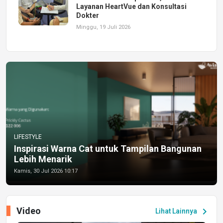
Layanan HeartVue dan Konsultasi
Dokter
Minggu, 19 Juli 2026
LIFESTYLE
Inspirasi Warna Cat untuk Tampilan Bangunan
Lebih Menarik
Kamis, 30 Jul 2026 10:17
Video
chevron_right
Lihat Lainnya