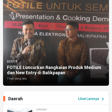
BERITA
FOTILE Luncurkan Rangkaian Produk Medium
dan New Entry di Balikpapan
1 hari yang lalu
Daerah
chevron_right
Lihat Lainnya
DAERAH