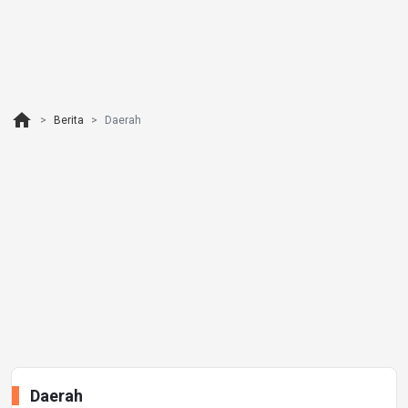
home
Berita
Daerah
Daerah