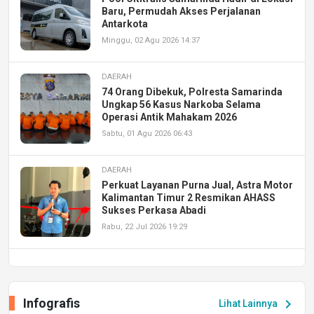
Baru, Permudah Akses Perjalanan
Antarkota
Minggu, 02 Agu 2026 14:37
DAERAH
74 Orang Dibekuk, Polresta Samarinda
Ungkap 56 Kasus Narkoba Selama
Operasi Antik Mahakam 2026
Sabtu, 01 Agu 2026 06:43
DAERAH
Perkuat Layanan Purna Jual, Astra Motor
Kalimantan Timur 2 Resmikan AHASS
Sukses Perkasa Abadi
Rabu, 22 Jul 2026 19:29
DAERAH
UPA PERKASA Universitas Mulawarman
Laksanakan Job Fair Batch II, Hadirkan
Infografis
chevron_right
Lihat Lainnya
Peluang Kerja dan Magang