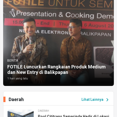
BERITA
FOTILE Luncurkan Rangkaian Produk Medium
dan New Entry di Balikpapan
1 hari yang lalu
Daerah
chevron_right
Lihat Lainnya
DAERAH
Pool Cititrans Samarinda Hadir di Lokasi