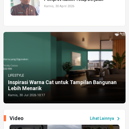
Kamis, 30 April 2026
LIFESTYLE
Inspirasi Warna Cat untuk Tampilan Bangunan
Lebih Menarik
Kamis, 30 Jul 2026 10:17
Video
chevron_right
Lihat Lainnya