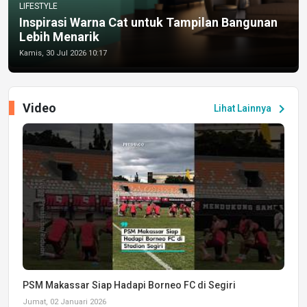
LIFESTYLE
Inspirasi Warna Cat untuk Tampilan Bangunan
Lebih Menarik
Kamis, 30 Jul 2026 10:17
Video
chevron_right
Lihat Lainnya
PSM Makassar Siap Hadapi Borneo FC di Segiri
Jumat, 02 Januari 2026