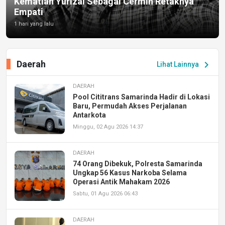
Kematian Yurizal Sebagai Cermin Retaknya
Empati
1 hari yang lalu
Daerah
chevron_right
Lihat Lainnya
DAERAH
Pool Cititrans Samarinda Hadir di Lokasi
Baru, Permudah Akses Perjalanan
Antarkota
Minggu, 02 Agu 2026 14:37
DAERAH
74 Orang Dibekuk, Polresta Samarinda
Ungkap 56 Kasus Narkoba Selama
Operasi Antik Mahakam 2026
Sabtu, 01 Agu 2026 06:43
DAERAH