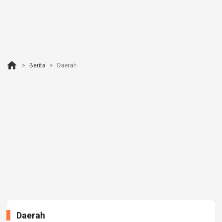
home
Berita
Daerah
Daerah