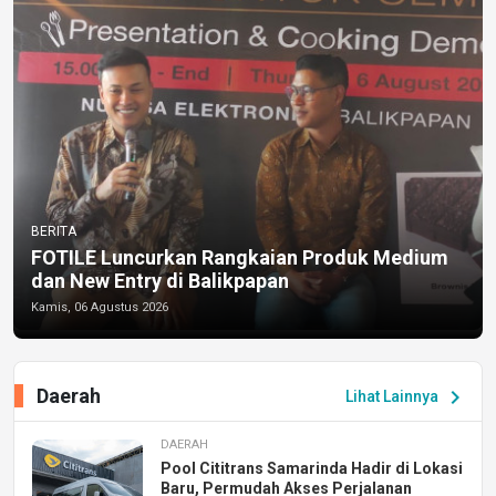
BERITA
FOTILE Luncurkan Rangkaian Produk Medium
dan New Entry di Balikpapan
Kamis, 06 Agustus 2026
Daerah
chevron_right
Lihat Lainnya
DAERAH
Pool Cititrans Samarinda Hadir di Lokasi
Baru, Permudah Akses Perjalanan