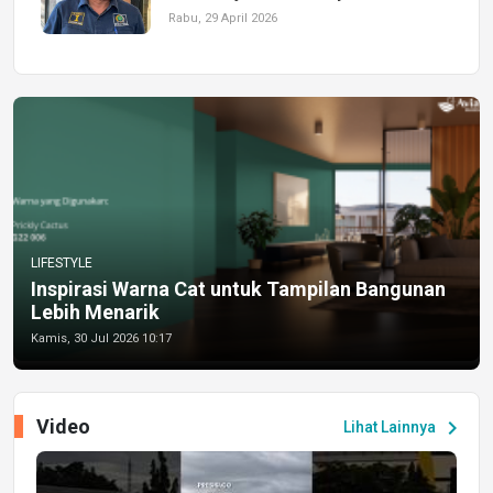
Rabu, 29 April 2026
LIFESTYLE
Inspirasi Warna Cat untuk Tampilan Bangunan
Lebih Menarik
Kamis, 30 Jul 2026 10:17
Video
chevron_right
Lihat Lainnya