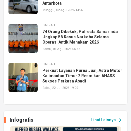
Antarkota
Minggu, 02 Agu 2026 14:37
DAERAH
74 Orang Dibekuk, Polresta Samarinda
Ungkap 56 Kasus Narkoba Selama
Operasi Antik Mahakam 2026
Sabtu, 01 Agu 2026 06:43
DAERAH
Perkuat Layanan Purna Jual, Astra Motor
Kalimantan Timur 2 Resmikan AHASS
Sukses Perkasa Abadi
Rabu, 22 Jul 2026 19:29
DAERAH
UPA PERKASA Universitas Mulawarman
Laksanakan Job Fair Batch II, Hadirkan
Infografis
chevron_right
Lihat Lainnya
Peluang Kerja dan Magang
Jumat, 17 Jul 2026 22:30