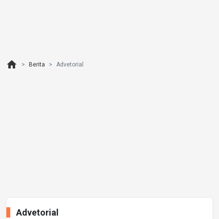
home
Berita
Advetorial
Advetorial