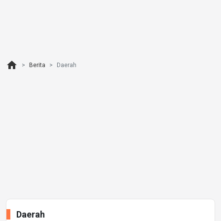
home
Berita
Daerah
Daerah