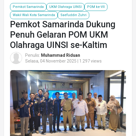
Pemkot Samarinda
UKM Olahraga UINSI
POM ke-VII
Wakil Wali Kota Samarinda
Saefuddin Zuhri
Pemkot Samarinda Dukung
Penuh Gelaran POM UKM
Olahraga UINSI se-Kaltim
Penulis:
Muhammad Riduan
Selasa, 04 November 2025 | 1.297 views