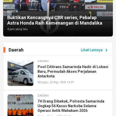
BERITA
Buktikan Kencangnya CBR series, Pebalap
Astra Honda Raih Kemenangan di Mandalika
4 jam yang lalu
Daerah
chevron_right
Lihat Lainnya
DAERAH
Pool Cititrans Samarinda Hadir di Lokasi
Baru, Permudah Akses Perjalanan
Antarkota
Minggu, 02 Agu 2026 14:37
DAERAH
74 Orang Dibekuk, Polresta Samarinda
Ungkap 56 Kasus Narkoba Selama
Operasi Antik Mahakam 2026