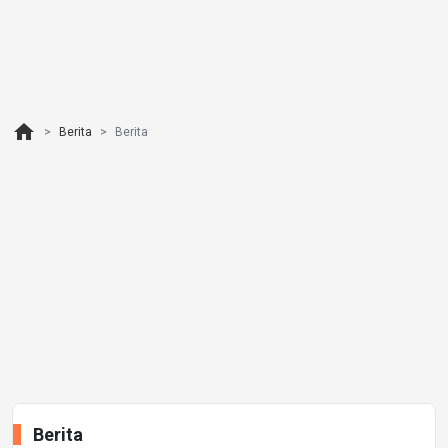
home
Berita
Berita
Berita